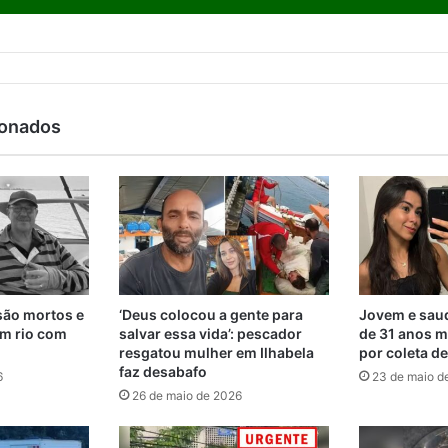
ionados
são mortos e
‘Deus colocou a gente para
Jovem e saud
m rio com
salvar essa vida’: pescador
de 31 anos m
resgatou mulher em Ilhabela
por coleta d
faz desabafo
6
23 de maio d
26 de maio de 2026