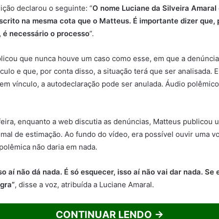
uição declarou o seguinte: “
O nome Luciane da Silveira Amaral
nscrito na mesma cota que o Matteus. É importante dizer que,
, é necessário o processo
”.
plicou que nunca houve um caso como esse, em que a denúncia 
nculo e que, por conta disso, a situação terá que ser analisada.
 em vínculo, a autodeclaração pode ser anulada. Áudio polêmic
feira, enquanto a web discutia as denúncias, Matteus publicou 
imal de estimação. Ao fundo do vídeo, era possível ouvir uma v
polêmica não daria em nada.
so aí não dá nada. É só esquecer, isso aí não vai dar nada. Se
gra”
, disse a voz, atribuída a Luciane Amaral.
CONTINUAR LENDO →