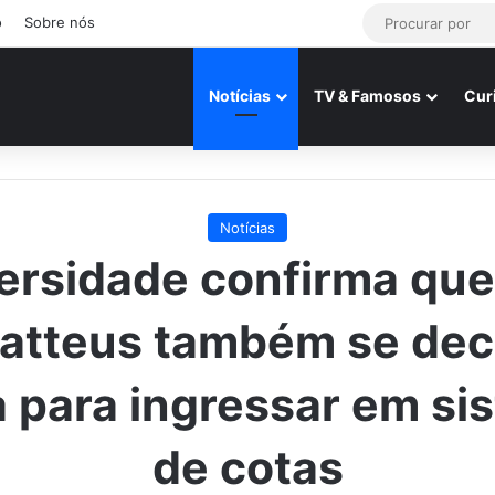
o
Sobre nós
Notícias
TV & Famosos
Cur
Notícias
ersidade confirma qu
atteus também se dec
a para ingressar em si
de cotas