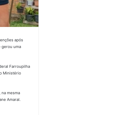
atenções após
 e gerou uma
deral Farroupilha
o Ministério
a, na mesma
ane Amaral.