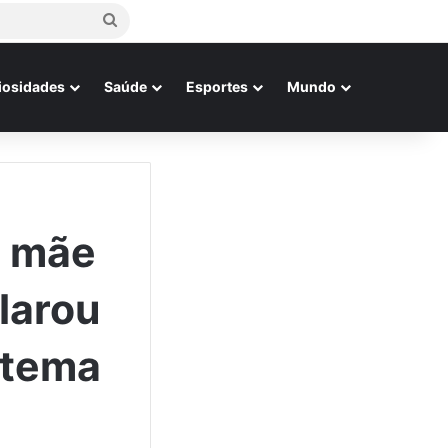
Procurar
por
iosidades
Saúde
Esportes
Mundo
e mãe
larou
stema