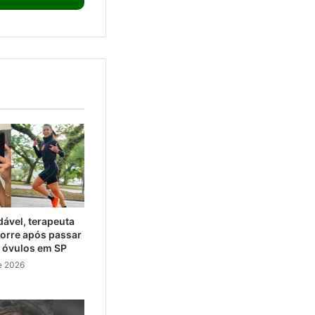
ável, terapeuta
orre após passar
e óvulos em SP
e 2026