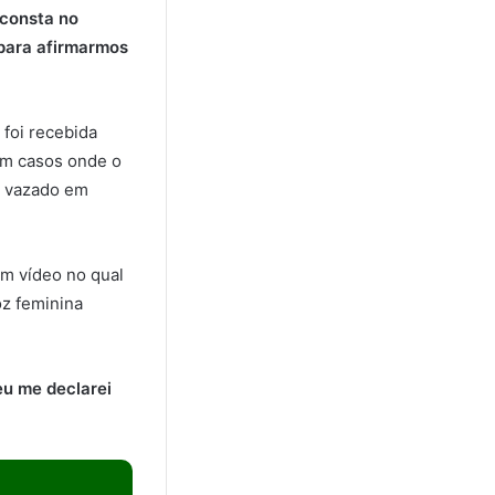
 consta no
 para afirmarmos
foi recebida
 Em casos onde o
o vazado em
um vídeo no qual
oz feminina
 eu me declarei