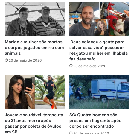
Marido e mulher são mortos
‘Deus colocou a gente para
e corpos jogados em rio com
salvar essa vida’: pescador
animais
resgatou mulher em Ilhabela
faz desabafo
26 de maio de 2026
26 de maio de 2026
Jovem e saudável, terapeuta
SC: Quatro homens são
de 31 anos morre após
presos em flagrante após
passar por coleta de óvulos
corpo ser encontrado
em SP
20 de março de 2026