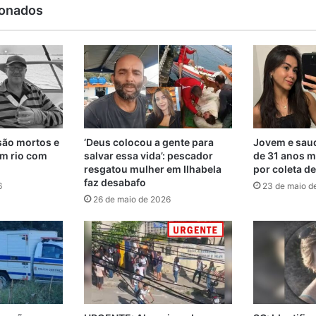
ionados
são mortos e
‘Deus colocou a gente para
Jovem e saud
m rio com
salvar essa vida’: pescador
de 31 anos m
resgatou mulher em Ilhabela
por coleta d
faz desabafo
6
23 de maio d
26 de maio de 2026