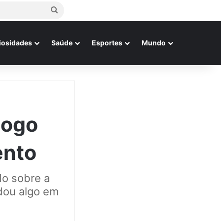
Procurar
por
iosidades
Saúde
Esportes
Mundo
Jogo
ento
do sobre a
udou algo em