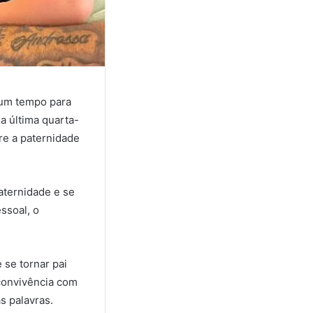
 um tempo para
a última quarta-
bre a paternidade
aternidade e se
ssoal, o
se tornar pai
 convivência com
s palavras.