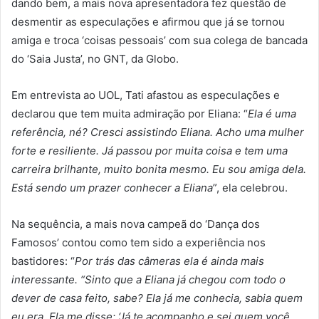
dando bem, a mais nova apresentadora fez questão de
desmentir as especulações e afirmou que já se tornou
amiga e troca ‘coisas pessoais’ com sua colega de bancada
do ‘Saia Justa’, no GNT, da Globo.
Em entrevista ao UOL, Tati afastou as especulações e
declarou que tem muita admiração por Eliana: “
Ela é uma
referência, né? Cresci assistindo Eliana. Acho uma mulher
forte e resiliente. Já passou por muita coisa e tem uma
carreira brilhante, muito bonita mesmo. Eu sou amiga dela.
Está sendo um prazer conhecer a Eliana
”, ela celebrou.
Na sequência, a mais nova campeã do ‘Dança dos
Famosos’ contou como tem sido a experiência nos
bastidores: “
Por trás das câmeras ela é ainda mais
interessante. “Sinto que a Eliana já chegou com todo o
dever de casa feito, sabe? Ela já me conhecia, sabia quem
eu era. Ela me disse: ‘Já te acompanho e sei quem você