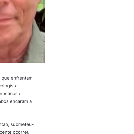
, que enfrentam
ologista,
gnósticos e
ambos encaram a
então, submeteu-
ecente ocorreu