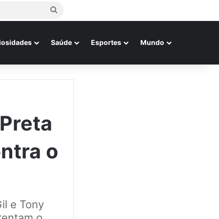
Procurar
por
iosidades
Saúde
Esportes
Mundo
 Preta
ontra o
il e Tony
rentam o