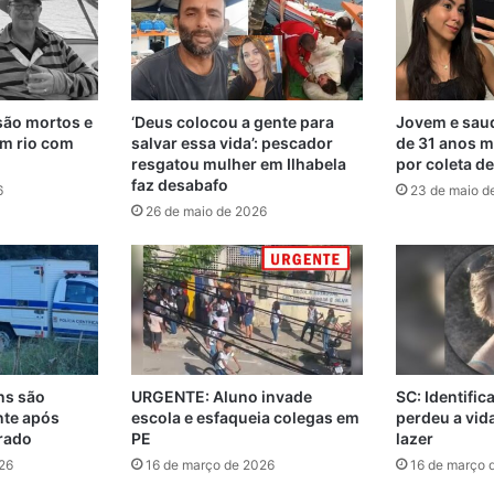
são mortos e
‘Deus colocou a gente para
Jovem e saud
m rio com
salvar essa vida’: pescador
de 31 anos m
resgatou mulher em Ilhabela
por coleta d
faz desabafo
6
23 de maio d
26 de maio de 2026
ns são
URGENTE: Aluno invade
SC: Identifi
nte após
escola e esfaqueia colegas em
perdeu a vi
rado
PE
lazer
26
16 de março de 2026
16 de março 