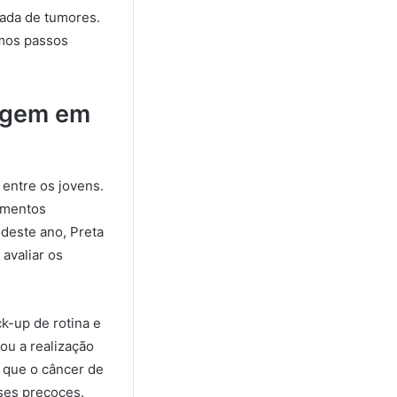
ada de tumores.
imos passos
ragem em
 entre os jovens.
limentos
deste ano, Preta
avaliar os
k-up de rotina e
tou a realização
 que o câncer de
ses precoces.