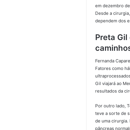
em dezembro de 
Desde a cirurgia,
dependem dos ex
Preta Gi
caminhos
Fernanda Caparel
Fatores como háb
ultraprocessados
Gil viajará ao M
resultados da cir
Por outro lado, 
teve a sorte de s
de uma cirurgia.
pâncreas normal