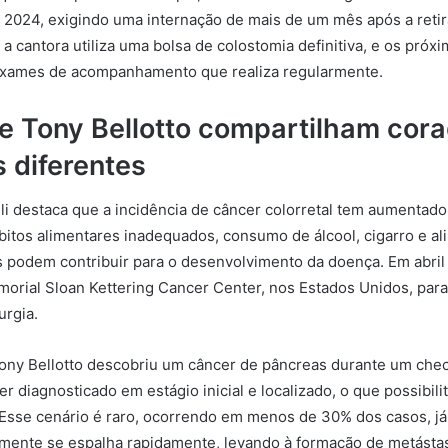
2024, exigindo uma internação de mais de um mês após a retir
 a cantora utiliza uma bolsa de colostomia definitiva, e os próx
ames de acompanhamento que realiza regularmente.
l e Tony Bellotto compartilham co
 diferentes
i destaca que a incidência de câncer colorretal tem aumentado
itos alimentares inadequados, consumo de álcool, cigarro e a
 podem contribuir para o desenvolvimento da doença. Em abril 
emorial Sloan Kettering Cancer Center, nos Estados Unidos, para 
urgia.
Tony Bellotto descobriu um câncer de pâncreas durante um chec
er diagnosticado em estágio inicial e localizado, o que possibili
 Esse cenário é raro, ocorrendo em menos de 30% dos casos, já
mente se espalha rapidamente, levando à formação de metásta