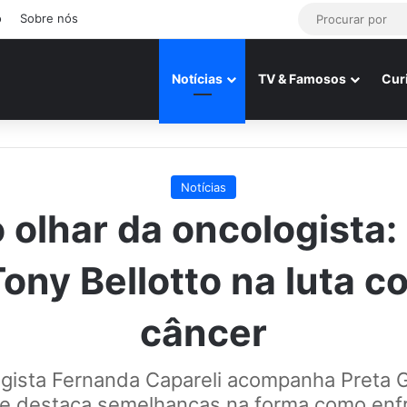
o
Sobre nós
Notícias
TV & Famosos
Cur
Notícias
 olhar da oncologista:
Tony Bellotto na luta c
câncer
gista Fernanda Capareli acompanha Preta G
o e destaca semelhanças na forma como enf