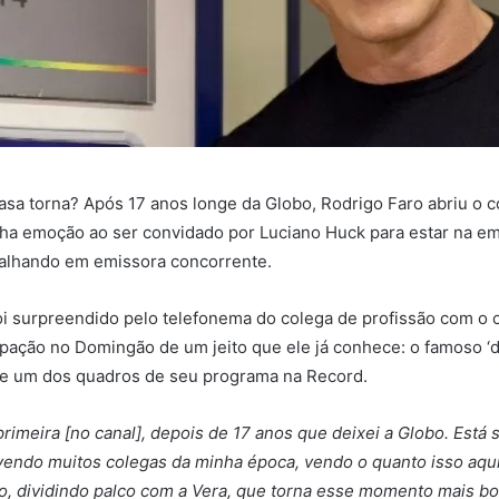
asa torna? Após 17 anos longe da Globo, Rodrigo Faro abriu o c
ha emoção ao ser convidado por Luciano Huck para estar na em
balhando em emissora concorrente.
oi surpreendido pelo telefonema do colega de profissão com o 
ipação no Domingão de um jeito que ele já conhece: o famoso ‘d
de um dos quadros de seu programa na Record.
primeira [no canal], depois de 17 anos que deixei a Globo. Está
vendo muitos colegas da minha época, vendo o quanto isso aqu
o, dividindo palco com a Vera, que torna esse momento mais bon