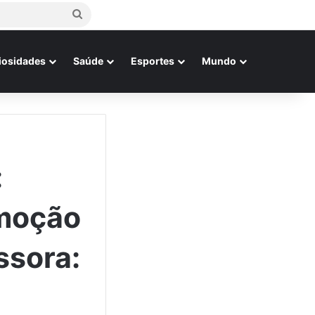
Procurar
por
iosidades
Saúde
Esportes
Mundo
:
emoção
ssora: