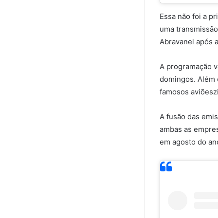
Essa não foi a pr
uma transmissão
Abravanel após a
A programação ve
domingos. Além d
famosos aviõeszi
A fusão das emis
ambas as empres
em agosto do an