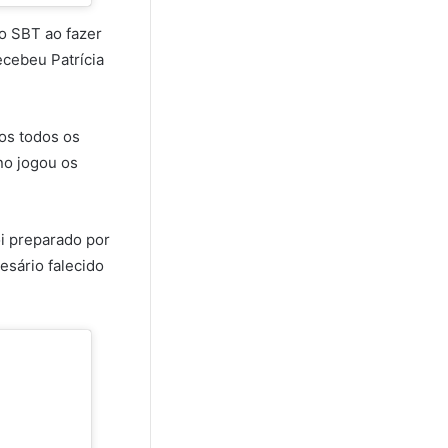
 o SBT ao fazer
cebeu Patrícia
tos todos os
no jogou os
oi preparado por
sário falecido