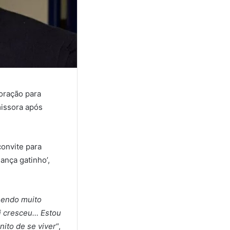
oração para
issora após
convite para
ança gatinho’,
 sendo muito
i cresceu… Estou
ito de se viver
“,