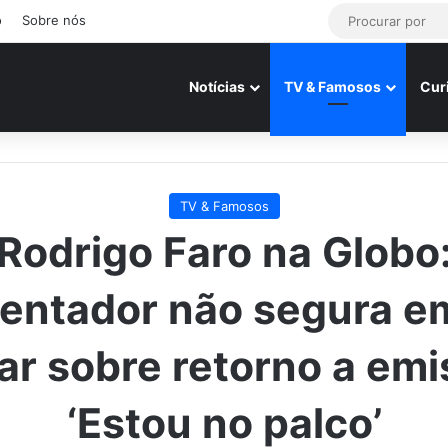
o
Sobre nós
Notícias
TV & Famosos
Cur
TV & Famosos
Rodrigo Faro na Globo
entador não segura 
lar sobre retorno a emi
‘Estou no palco’