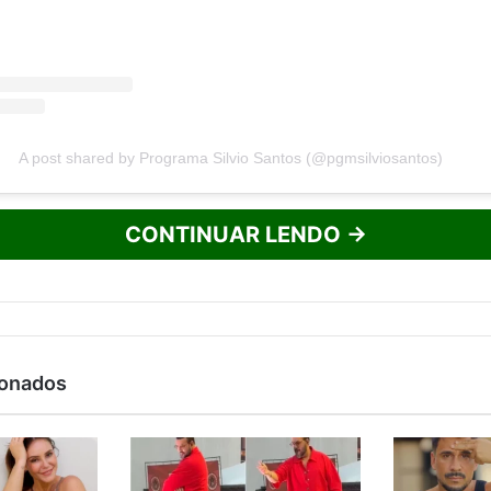
A post shared by Programa Silvio Santos (@pgmsilviosantos)
CONTINUAR LENDO →
ionados