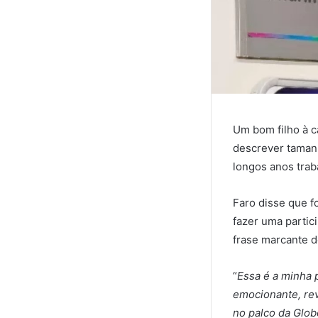
Um bom filho à c
descrever taman
longos anos tra
Faro disse que f
fazer uma partic
frase marcante 
“
Essa é a minha 
emocionante, re
no palco da Glob