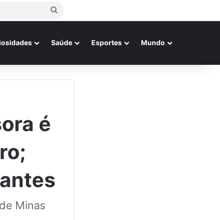
Procurar
por
iosidades
Saúde
Esportes
Mundo
ora é
ro;
cantes
 de Minas