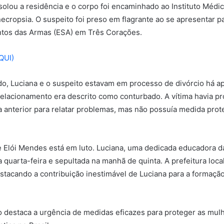
 isolou a residência e o corpo foi encaminhado ao Instituto Médi
necropsia. O suspeito foi preso em flagrante ao se apresentar pa
ntos das Armas (ESA) em Três Corações.
QUI)
o, Luciana e o suspeito estavam em processo de divórcio há 
relacionamento era descrito como conturbado. A vítima havia pr
a anterior para relatar problemas, mas não possuía medida prote
Elói Mendes está em luto. Luciana, uma dedicada educadora da
a quarta-feira e sepultada na manhã de quinta. A prefeitura loc
stacando a contribuição inestimável de Luciana para a formaçã
o destaca a urgência de medidas eficazes para proteger as mul