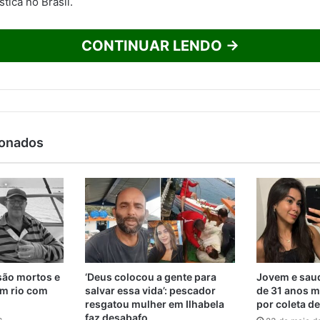
tica no Brasil.
CONTINUAR LENDO →
ionados
são mortos e
‘Deus colocou a gente para
Jovem e saud
m rio com
salvar essa vida’: pescador
de 31 anos m
resgatou mulher em Ilhabela
por coleta d
faz desabafo