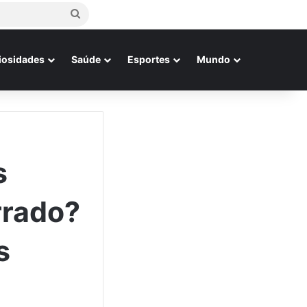
Procurar
por
iosidades
Saúde
Esportes
Mundo
s
rrado?
s