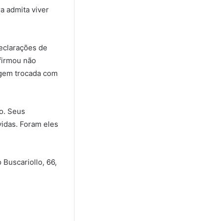
a admita viver
declarações de
afirmou não
sagem trocada com
to. Seus
idas. Foram eles
 Buscariollo, 66,