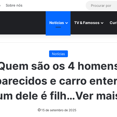
o
Sobre nós
Notícias
TV & Famosos
Cur
Notícias
Quem são os 4 homen
arecidos e carro ente
um dele é filh…Ver mai
15 de setembro de 2025