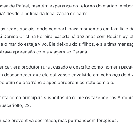
osa de Rafael, mantém esperança no retorno do marido, embor
ia” desde a notícia da localização do carro.
 nas redes sociais, onde compartilhava momentos em família e 
á Denise Cristina Pereira, casada há dez anos com Robishley, 
ue o marido esteja vivo. Ele deixou dois filhos, e a última men
trava apreensão com a viagem ao Paraná.
lencar, era produtor rural, casado e descrito como homem paca
am desconhecer que ele estivesse envolvido em cobrança de dív
boletim de ocorrência após perderem contato com ele.
ponta como principais suspeitos do crime os fazendeiros Antonio
uscariollo, 22.
risão preventiva decretada, mas permanecem foragidos.