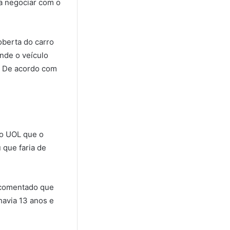
ra negociar com o
berta do carro
onde o veículo
a. De acordo com
ao UOL que o
 que faria de
a comentado que
havia 13 anos e