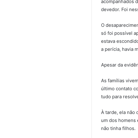
acompanhados de 
devedor. Foi nes
O desaparecimen
só foi possível 
estava escondido
a perícia, havia 
Apesar da evidên
As famílias vive
último contato c
tudo para resolv
À tarde, ela não
um dos homens en
não tinha filhos.