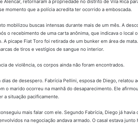
Alencar, retornaram à propriedade no distrito de Vila Rica pa
se momento que a polícia acredita ter ocorrido a emboscada.
to mobilizou buscas intensas durante mais de um mês. A desco
após o recebimento de uma carta anônima, que indicava o local 
. A picape Fiat Toro foi retirada de um bunker em área de mat
marcas de tiros e vestígios de sangue no interior.
cia de violência, os corpos ainda não foram encontrados.
m dias de desespero. Fabrícia Pellini, esposa de Diego, relatou 
om o marido ocorreu na manhã do desaparecimento. Ele afirmou
er a situação pacificamente.
 conseguiu mais falar com ele. Segundo Fabrícia, Diego já havi
volvidos na negociação andava armado. O casal estava junto 