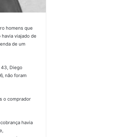
atro homens que
 havia viajado de
 venda de um
, 43, Diego
6, não foram
as o comprador
 cobrança havia
e,