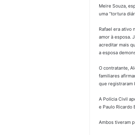
Meire Souza, esp
uma “tortura diár
Rafael era ativo
amor à esposa. J
acreditar mais q
a esposa demons
O contratante, A
familiares afirm
que registraram 
A Polícia Civil a
e Paulo Ricardo B
Ambos tiveram p