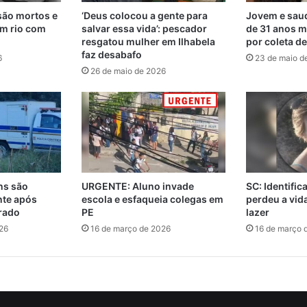
são mortos e
‘Deus colocou a gente para
Jovem e saud
m rio com
salvar essa vida’: pescador
de 31 anos m
resgatou mulher em Ilhabela
por coleta d
faz desabafo
6
23 de maio d
26 de maio de 2026
ns são
URGENTE: Aluno invade
SC: Identifi
nte após
escola e esfaqueia colegas em
perdeu a vi
rado
PE
lazer
26
16 de março de 2026
16 de março 