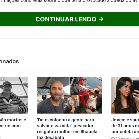
ormações concretas sobre o que teria provocado a queda do avi
CONTINUAR LENDO →
ionados
são mortos e
‘Deus colocou a gente para
Jovem e saud
m rio com
salvar essa vida’: pescador
de 31 anos m
resgatou mulher em Ilhabela
por coleta d
faz desabafo
6
23 de maio d