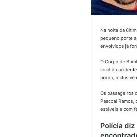
Na noite da últim
pequeno porte ac
envolvidos já fo
O Corpo de Bomb
local do acident
bordo, inclusive 
Os passageiros d
Pascoal Ramos, 
estáveis e com f
Polícia di
encontrad