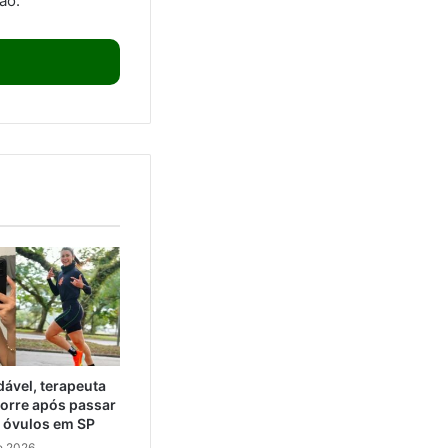
ão.
ável, terapeuta
orre após passar
e óvulos em SP
e 2026