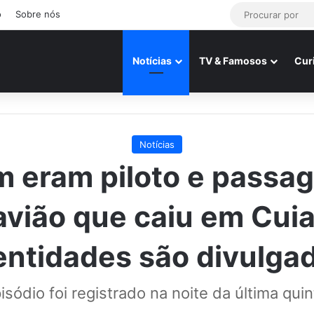
o
Sobre nós
Notícias
TV & Famosos
Cur
Notícias
 eram piloto e passag
avião que caiu em Cui
entidades são divulga
isódio foi registrado na noite da última quin