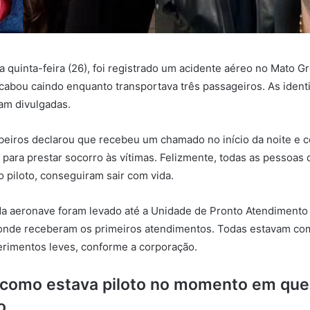
a quinta-feira (26), foi registrado um acidente aéreo no Mato G
abou caindo enquanto transportava três passageiros. As ident
ram divulgadas.
eiros declarou que recebeu um chamado no início da noite e 
e para prestar socorro às vítimas. Felizmente, todas as pessoas
o piloto, conseguiram sair com vida.
a aeronave foram levado até a Unidade de Pronto Atendimento
onde receberam os primeiros atendimentos. Todas estavam com 
erimentos leves, conforme a corporação.
z como estava piloto no momento em que 
o