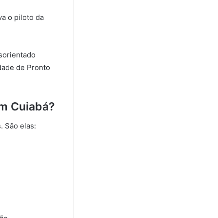
a o piloto da
sorientado
idade de Pronto
em Cuiabá?
. São elas: