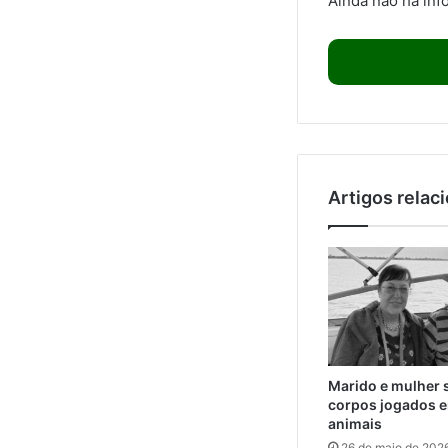
Ainda não há inf
Artigos relac
Marido e mulher 
corpos jogados e
animais
26 de maio de 202