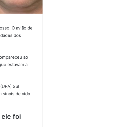
rosso. O avião de
idades dos
compareceu ao
 que estavam a
 (UPA) Sul
sinais de vida
ele foi