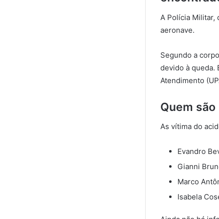
A Polícia Milita
aeronave.
Segundo a corpo
devido à queda. 
Atendimento (UP
Quem são p
As vítima do aci
Evandro Bev
Gianni Brun
Marco Antôn
Isabela Cos