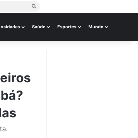
Procurar
por
iosidades
Saúde
Esportes
Mundo
eiros
abá?
das
ta.