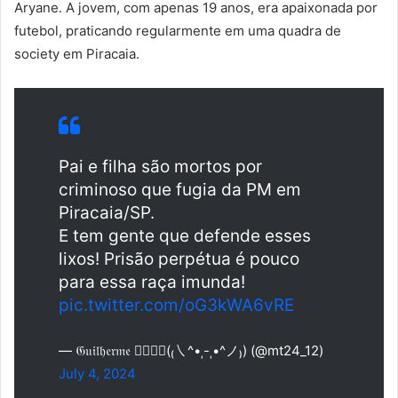
Aryane. A jovem, com apenas 19 anos, era apaixonada por
futebol, praticando regularmente em uma quadra de
society em Piracaia.
Pai e filha são mortos por
criminoso que fugia da PM em
Piracaia/SP.
E tem gente que defende esses
lixos! Prisão perpétua é pouco
para essa raça imunda!
pic.twitter.com/oG3kWA6vRE
— 𝔊𝔲𝔦𝔩𝔥𝔢𝔯𝔪𝔢 ❤️‍🔥🇻🇦(₍㇏^•ˌ-ˌ•^ノ₎) (@mt24_12)
July 4, 2024