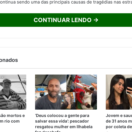
ontinua sendo uma das principais causas de tragédias nas estr
CONTINUAR LENDO →
ionados
são mortos e
‘Deus colocou a gente para
Jovem e saud
m rio com
salvar essa vida’: pescador
de 31 anos m
resgatou mulher em Ilhabela
por coleta d