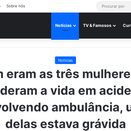
o
Sobre nós
Notícias
TV & Famosos
Cur
Notícias
 eram as três mulhere
deram a vida em acid
olvendo ambulância,
delas estava grávida