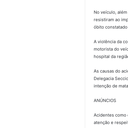
No veículo, além
resistiram ao im
óbito constatado
A violência da c
motorista do ve
hospital da regiã
As causas do aci
Delegacia Seccio
intenção de matar
ANÚNCIOS
Acidentes como 
atenção e respei