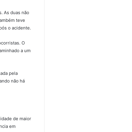
s. As duas não
 também teve
pós o acidente.
corristas. O
caminhado a um
nada pela
uando não há
idade de maior
ência em