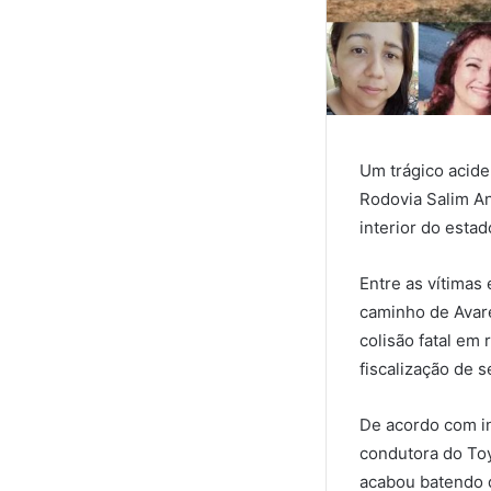
Um trágico acid
Rodovia Salim An
interior do estad
Entre as vítimas
caminho de Avaré
colisão fatal em
fiscalização de s
De acordo com in
condutora do Toy
acabou batendo d