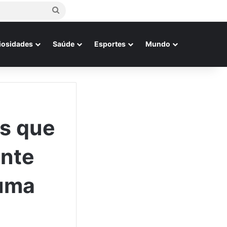
Procurar
por
iosidades
Saúde
Esportes
Mundo
s que
ente
 uma