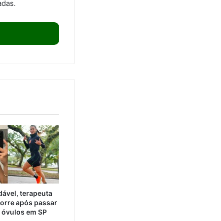
adas.
ável, terapeuta
orre após passar
e óvulos em SP