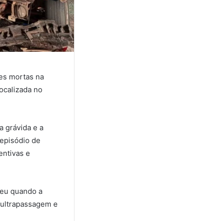
es mortas na
localizada no
a grávida e a
 episódio de
entivas e
reu quando a
a ultrapassagem e