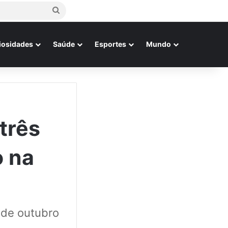
Procurar
por
iosidades
Saúde
Esportes
Mundo
três
o na
 de outubro