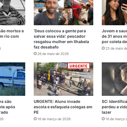
são mortos e
‘Deus colocou a gente para
Jovem e saud
m rio com
salvar essa vida’: pescador
de 31 anos m
resgatou mulher em Ilhabela
por coleta d
faz desabafo
6
23 de maio d
26 de maio de 2026
ns são
URGENTE: Aluno invade
SC: Identifi
nte após
escola e esfaqueia colegas em
perdeu a vi
rado
PE
lazer
26
16 de março de 2026
16 de março 