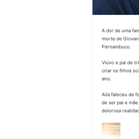
A dor de uma fam
morte de Giovann
Pernambuco.
Viúvo e pai de tr
criar os filhos 
ano.
Aila faleceu de 
de ser pai e mãe
dolorosa realida