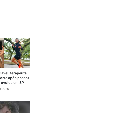
ável, terapeuta
orre após passar
e óvulos em SP
e 2026