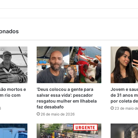
ionados
são mortos e
‘Deus colocou a gente para
Jovem e saud
m rio com
salvar essa vida’: pescador
de 31 anos m
resgatou mulher em Ilhabela
por coleta d
faz desabafo
6
23 de maio d
26 de maio de 2026