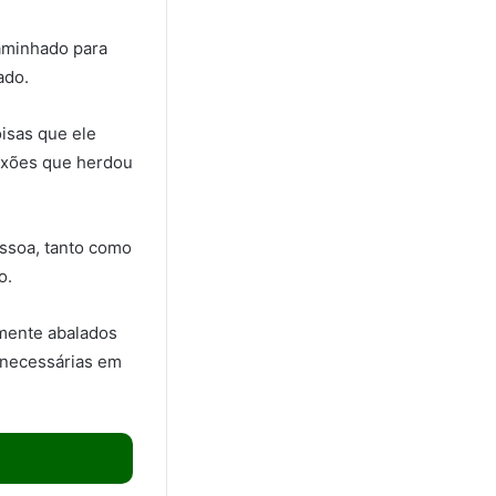
caminhado para
ado.
oisas que ele
aixões que herdou
ssoa, tanto como
o.
mente abalados
 necessárias em