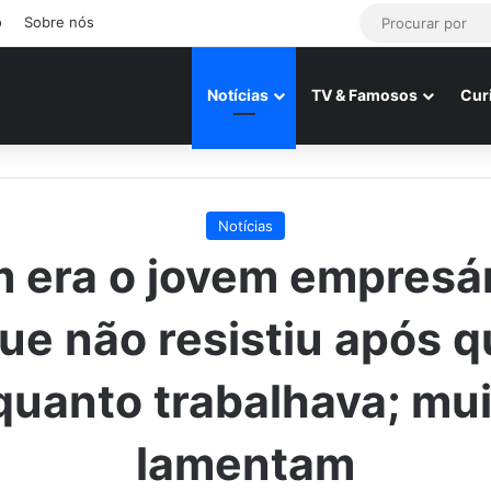
o
Sobre nós
Notícias
TV & Famosos
Cur
Notícias
 era o jovem empresár
ue não resistiu após 
uanto trabalhava; mu
lamentam