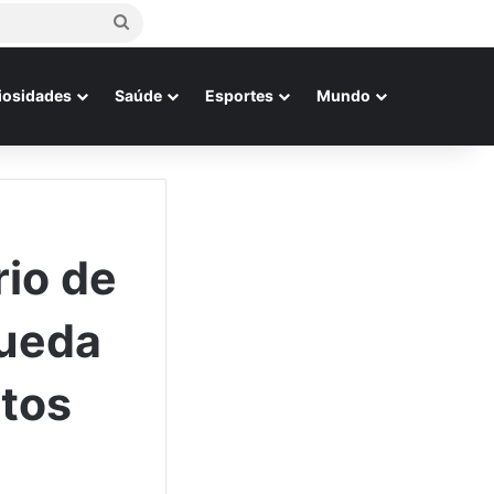
Procurar
por
iosidades
Saúde
Esportes
Mundo
io de
queda
itos