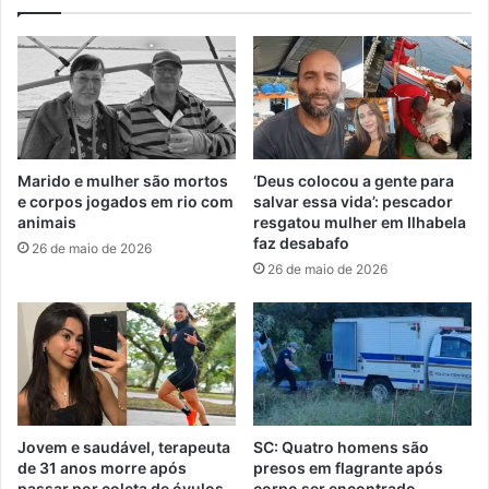
Marido e mulher são mortos
‘Deus colocou a gente para
e corpos jogados em rio com
salvar essa vida’: pescador
animais
resgatou mulher em Ilhabela
faz desabafo
26 de maio de 2026
26 de maio de 2026
Jovem e saudável, terapeuta
SC: Quatro homens são
de 31 anos morre após
presos em flagrante após
passar por coleta de óvulos
corpo ser encontrado