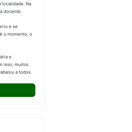
a localidade. Na
da docente.
eriu e se
té o momento, o
ária e
m isso, muitos
abalou a todos.