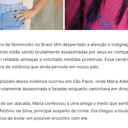
s de feminicídio no Brasil têm despertado a atenção e indigna
eres estão sendo brutalmente assassinadas por seus ex-compa
 relatado ameaças e solicitado medidas protetivas. Esse cenár
ura de violência que ainda persiste em nosso país.
pisódio dessa violência ocorreu em São Paulo, onde Maria Ade
brutalmente assassinada a facadas enquanto caminhava em direç
de ser atacada, Maria confessou a uma amiga o medo que senti
Antônio da Silva, principal suspeito do crime. Ela chegou a muda
tiva de evitar um possível encontro com ele.