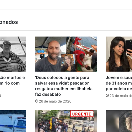
ionados
são mortos e
‘Deus colocou a gente para
Jovem e saud
m rio com
salvar essa vida’: pescador
de 31 anos m
resgatou mulher em Ilhabela
por coleta d
faz desabafo
6
23 de maio d
26 de maio de 2026