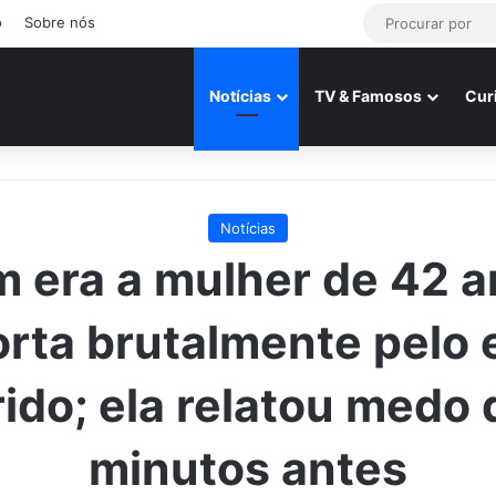
o
Sobre nós
Notícias
TV & Famosos
Cur
Notícias
 era a mulher de 42 a
rta brutalmente pelo 
ido; ela relatou medo 
minutos antes