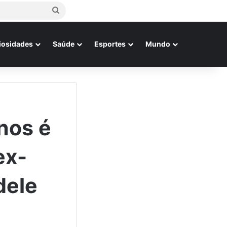
Procurar
por
iosidades
Saúde
Esportes
Mundo
nos é
ex-
dele