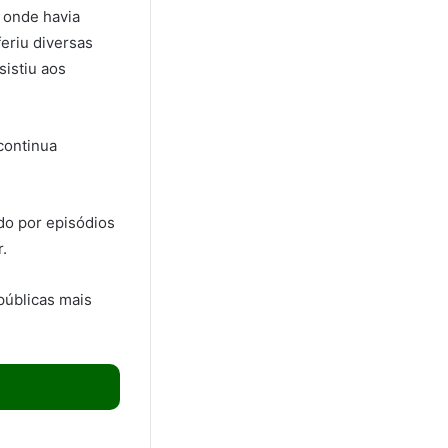
a onde havia
eriu diversas
sistiu aos
continua
ado por episódios
.
públicas mais