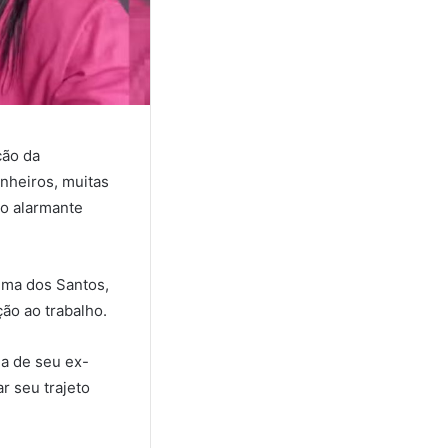
ção da
nheiros, muitas
io alarmante
lma dos Santos,
ão ao trabalho.
a de seu ex-
r seu trajeto