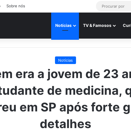
o
Sobre nós
Notícias
TV & Famosos
Cur
Notícias
m era a jovem de 23 a
tudante de medicina, 
eu em SP após forte g
detalhes