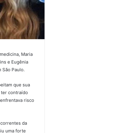
 medicina, Maria
Lins e Eugênia
m São Paulo.
peitam que sua
ter contraído
 enfrentava risco
ecorrentes da
iu uma forte