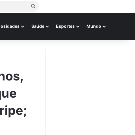
Procurar
por
iosidades
Saúde
Esportes
Mundo
nos,
que
ripe;