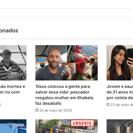
ionados
são mortos e
‘Deus colocou a gente para
Jovem e saud
m rio com
salvar essa vida’: pescador
de 31 anos m
resgatou mulher em Ilhabela
por coleta d
faz desabafo
6
23 de maio d
26 de maio de 2026