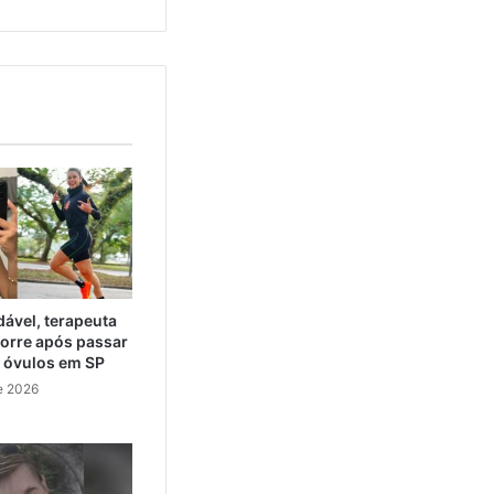
ável, terapeuta
orre após passar
e óvulos em SP
e 2026