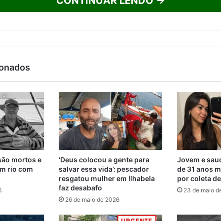
CONTINUAR LENDO →
ionados
são mortos e
‘Deus colocou a gente para
Jovem e saud
m rio com
salvar essa vida’: pescador
de 31 anos m
resgatou mulher em Ilhabela
por coleta d
faz desabafo
6
23 de maio d
26 de maio de 2026