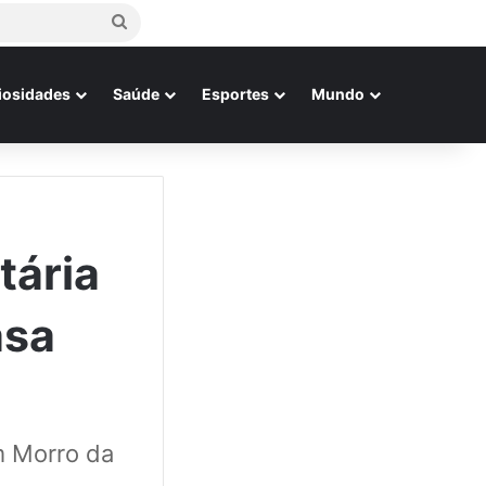
Procurar
por
iosidades
Saúde
Esportes
Mundo
tária
asa
m Morro da