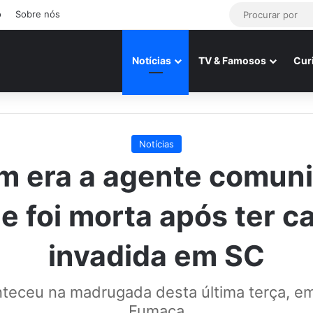
o
Sobre nós
Notícias
TV & Famosos
Cur
Notícias
 era a agente comuni
e foi morta após ter c
invadida em SC
teceu na madrugada desta última terça, e
Fumaça