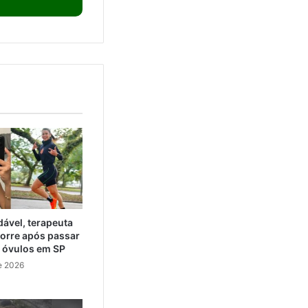
ável, terapeuta
orre após passar
e óvulos em SP
e 2026