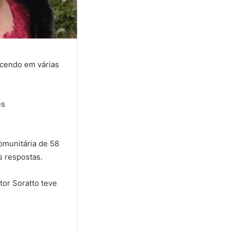
ecendo em várias
es
.
munitária de 58
s respostas.
or Soratto teve