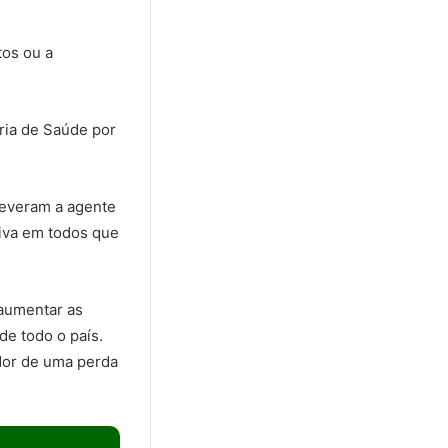
tos ou a
ria de Saúde por
creveram a agente
iva em todos que
aumentar as
de todo o país.
dor de uma perda