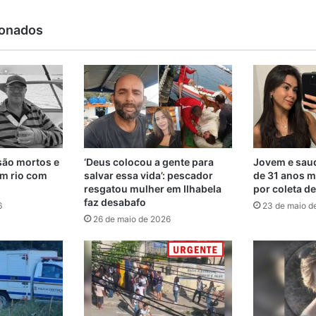
ionados
são mortos e
‘Deus colocou a gente para
Jovem e saud
m rio com
salvar essa vida’: pescador
de 31 anos m
resgatou mulher em Ilhabela
por coleta d
faz desabafo
6
23 de maio d
26 de maio de 2026