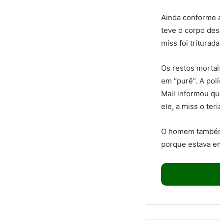
Ainda conforme a
teve o corpo des
miss foi triturad
Os restos mortai
em “purê”. A pol
Mail informou qu
ele, a miss o ter
O homem também t
porque estava em 