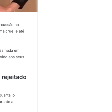
ercussão na
ma cruel e até
assinada em
evido aos seus
 rejeitado
quarta, o
urante a