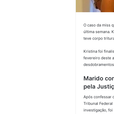
O caso da miss q
última semana. K
teve corpo tritur
Kristina foi fin
fevereiro deste a
desdobramentos
Marido con
pela Justi
Após confessar o 
Tribunal Federal
investigação, fo