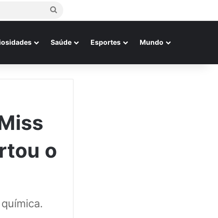
Procurar
por
iosidades
Saúde
Esportes
Mundo
 Miss
rtou o
química.