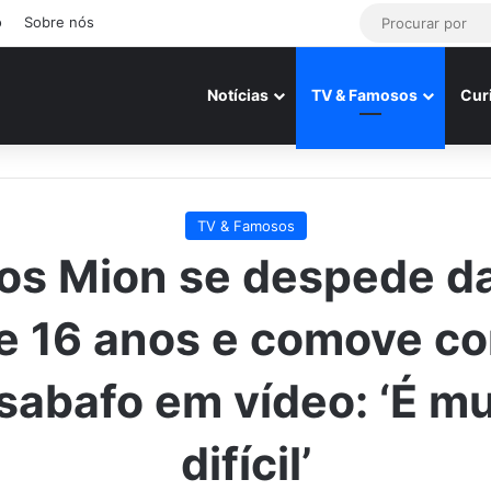
o
Sobre nós
Notícias
TV & Famosos
Cur
TV & Famosos
s Mion se despede da
e 16 anos e comove c
sabafo em vídeo: ‘É mu
difícil’