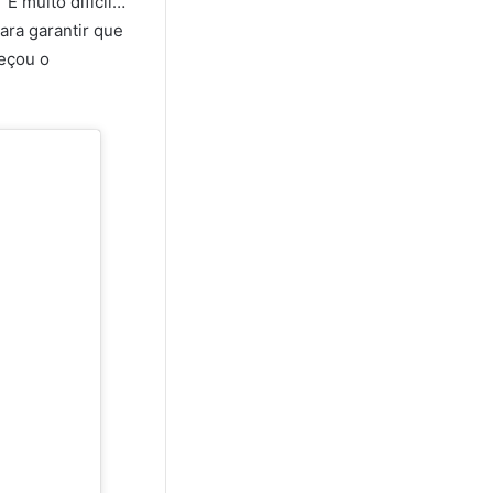
É muito difícil…
ara garantir que
meçou o