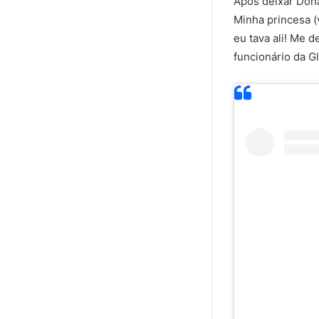
Após deixar Dona
Minha princesa (
eu tava ali! Me d
funcionário da G