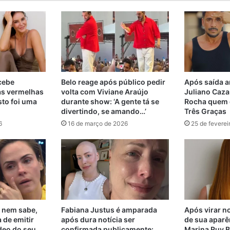
ecebe
Belo reage após público pedir
Após saída a
as vermelhas
volta com Viviane Araújo
Juliano Cazar
sto foi uma
durante show: ‘A gente tá se
Rocha quem d
divertindo, se amando…’
Três Graças
6
16 de março de 2026
25 de feverei
 nem sabe,
Fabiana Justus é amparada
Após virar no
 de emitir
após dura notícia ser
de sua aparê
deo do seu
confirmada publicamente:
Marina Ruy B