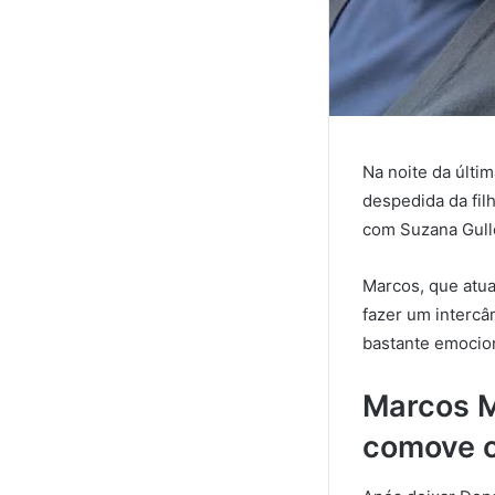
Na noite da últi
despedida da fil
com Suzana Gull
Marcos, que atua
fazer um intercâ
bastante emocio
Marcos M
comove 