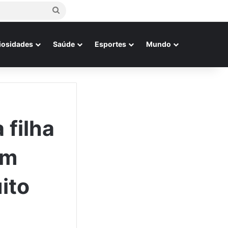
Procurar
por
iosidades
Saúde
Esportes
Mundo
 filha
om
ito