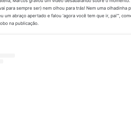
tella, Marcos gravou um vídeo desabafando sobre o momento. “
vai para sempre ser) nem olhou para trás! Nem uma olhadinha p
eu um abraço apertado e falou ‘agora você tem que ir, pai’”, co
lobo na publicação.