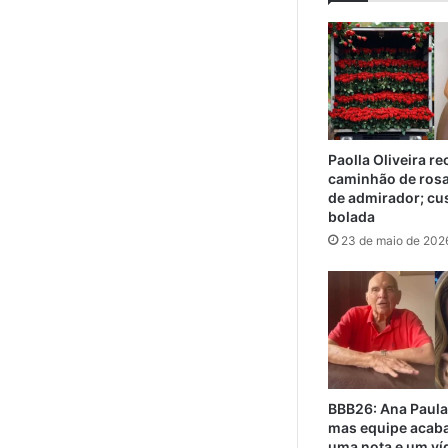
Paolla Oliveira r
caminhão de ros
de admirador; cu
bolada
23 de maio de 202
BBB26: Ana Paula
mas equipe acaba
uma nota e um ví