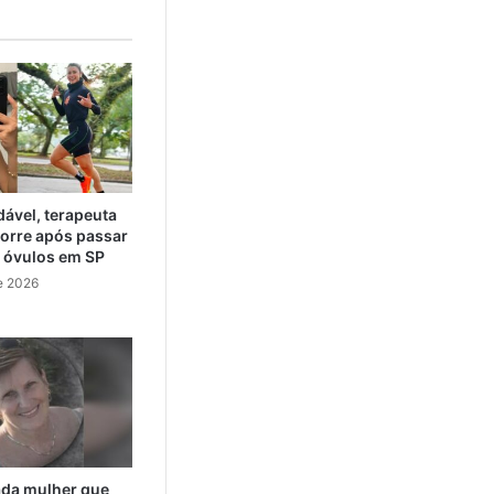
ável, terapeuta
orre após passar
e óvulos em SP
e 2026
cada mulher que