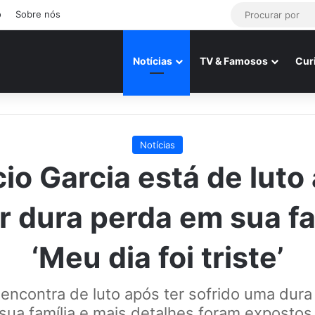
o
Sobre nós
Notícias
TV & Famosos
Cur
Notícias
io Garcia está de luto
r dura perda em sua fa
‘Meu dia foi triste’
 encontra de luto após ter sofrido uma dur
sua família e mais detalhes foram expostos