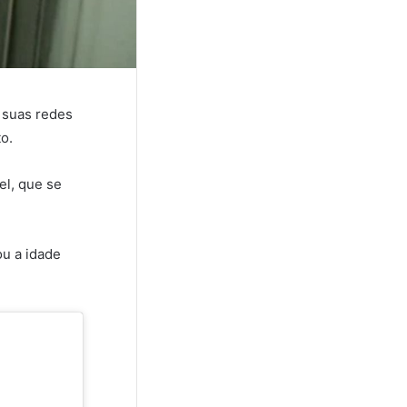
 suas redes
o.
el, que se
ou a idade