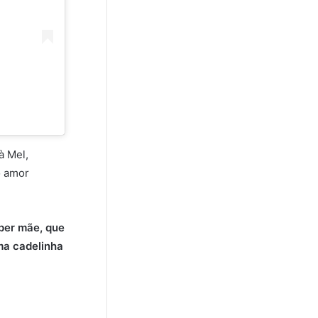
à Mel,
o amor
uper mãe, que
ma cadelinha