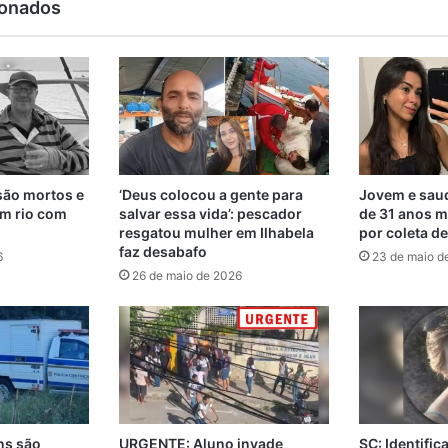
ionados
são mortos e
‘Deus colocou a gente para
Jovem e saud
m rio com
salvar essa vida’: pescador
de 31 anos m
resgatou mulher em Ilhabela
por coleta d
faz desabafo
6
23 de maio d
26 de maio de 2026
ns são
URGENTE: Aluno invade
SC: Identifi