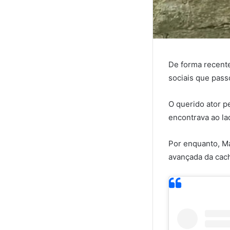
De forma recente
sociais que pass
O querido ator p
encontrava ao la
Por enquanto, Má
avançada da cach