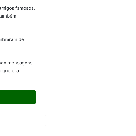
 amigos famosos.
s também
embraram de
ando mensagens
a que era