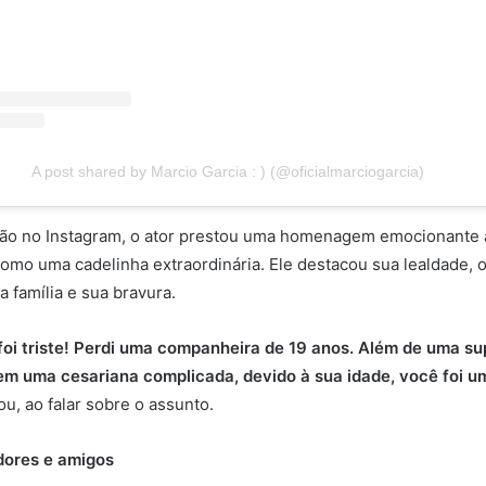
A post shared by Marcio Garcia : ) (@oficialmarciogarcia)
ão no Instagram, o ator prestou uma homenagem emocionante 
mo uma cadelinha extraordinária. Ele destacou sua lealdade, 
a família e sua bravura.
foi triste! Perdi uma companheira de 19 anos. Além de uma s
 em uma cesariana complicada, devido à sua idade, você foi u
ou, ao falar sobre o assunto.
dores e amigos