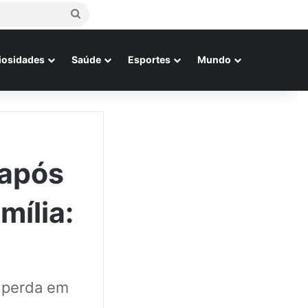
Procurar
por
iosidades
Saúde
Esportes
Mundo
 após
mília:
a perda em
.