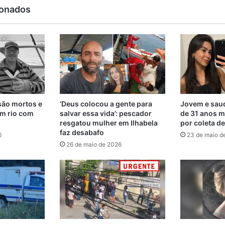
ionados
são mortos e
‘Deus colocou a gente para
Jovem e saud
m rio com
salvar essa vida’: pescador
de 31 anos m
resgatou mulher em Ilhabela
por coleta d
faz desabafo
6
23 de maio d
26 de maio de 2026