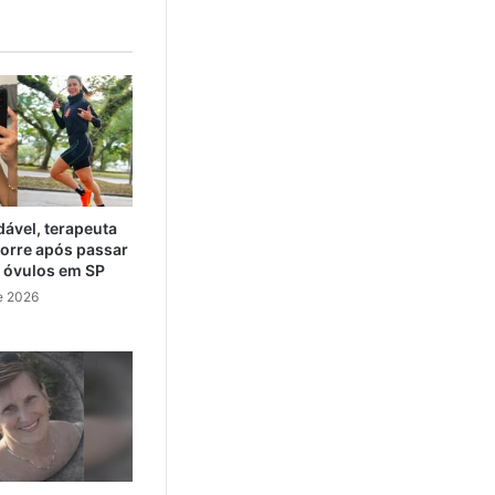
ável, terapeuta
orre após passar
e óvulos em SP
e 2026