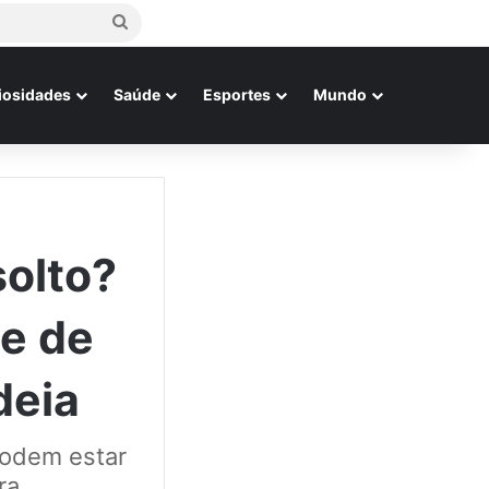
Procurar
por
iosidades
Saúde
Esportes
Mundo
solto?
 e de
deia
podem estar
ra.