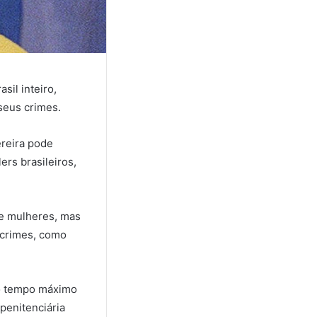
sil inteiro,
seus crimes.
ereira pode
ers brasileiros,
ze mulheres, mas
 crimes, como
 o tempo máximo
penitenciária