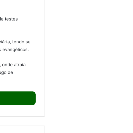
de testes
iária, tendo se
s evangélicos.
 onde atraía
logo de