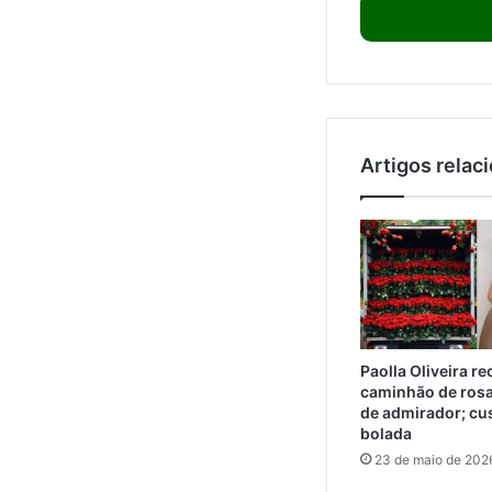
Artigos relac
Paolla Oliveira r
caminhão de ros
de admirador; cu
bolada
23 de maio de 202