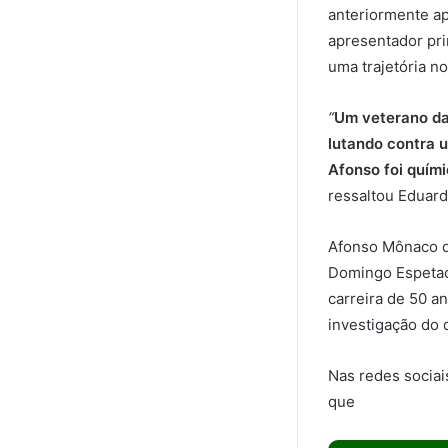
anteriormente a
apresentador pri
uma trajetória n
“
Um veterano da
lutando contra u
Afonso foi quími
ressaltou Eduard
Afonso Mônaco de
Domingo Espetacu
carreira de 50 a
investigação do
Nas redes sociai
que