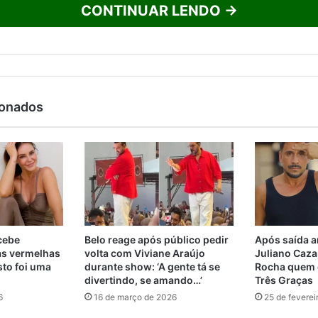
CONTINUAR LENDO →
ionados
ecebe
Belo reage após público pedir
Após saída a
as vermelhas
volta com Viviane Araújo
Juliano Cazar
sto foi uma
durante show: ‘A gente tá se
Rocha quem d
divertindo, se amando…’
Três Graças
6
16 de março de 2026
25 de feverei