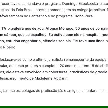
presentava e comandava o programa Domingo Espetacular e atu
ncipal do Fala Brasil, prestou homenagem ao colega jornalista. 
otável também no Fantástico e no programa Globo Rural.
 TV brasileira nos deixou. Afonso Monaco, 50 anos de Jornal
m câncer, que se espalhou. Eu estive com ele no hospital, re
co, estudou engenharia, ciências sociais. Ele teve uma linda h
o Ribeiro
stacava-se como o último jornalista remanescente da equipe o
lar, que está prestes a completar 20 anos no ar em 18 de abr
nos, ele esteve envolvido em coberturas jornalísticas de grand
 desaparecimento de Madeleine McCann.
s, familiares, colegas de profissão fãs e amigos lamentaram a mo