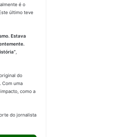
almente é o
Este último teve
ismo. Estava
centemente.
istória”
,
riginal do
il. Com uma
e impacto, como a
rte do jornalista