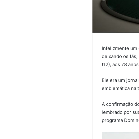
Infelizmente um 
deixando os fãs,
(12), aos 78 anos
Ele era um jorna
emblemática na t
A confirmação do
lembrado por sua
programa Doming