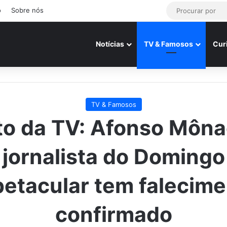
o
Sobre nós
Notícias
TV & Famosos
Cur
TV & Famosos
to da TV: Afonso Môna
jornalista do Domingo
etacular tem falecim
confirmado