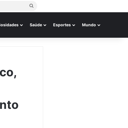
Procurar
por
iosidades
Saúde
Esportes
Mundo
co,
ento