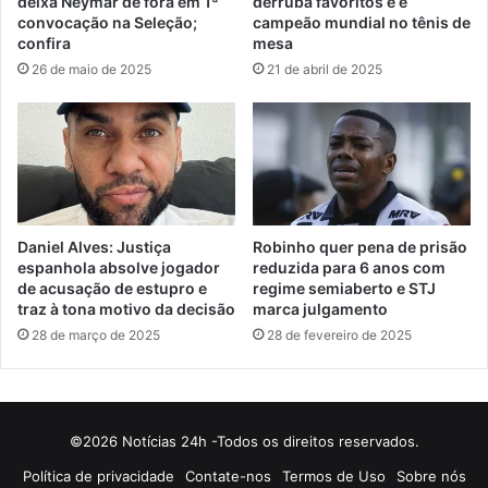
deixa Neymar de fora em 1ª
derruba favoritos e é
convocação na Seleção;
campeão mundial no tênis de
confira
mesa
26 de maio de 2025
21 de abril de 2025
Daniel Alves: Justiça
Robinho quer pena de prisão
espanhola absolve jogador
reduzida para 6 anos com
de acusação de estupro e
regime semiaberto e STJ
traz à tona motivo da decisão
marca julgamento
28 de março de 2025
28 de fevereiro de 2025
©2026 Notícias 24h -Todos os direitos reservados.
Política de privacidade
Contate-nos
Termos de Uso
Sobre nós