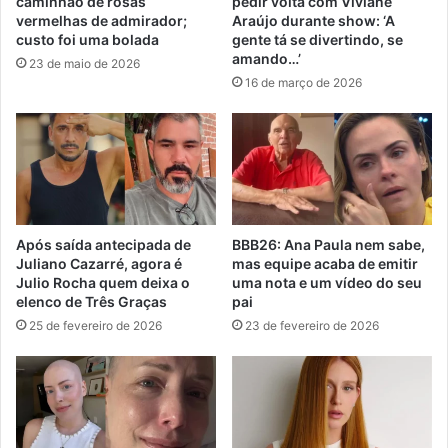
caminhão de rosas
pedir volta com Viviane
vermelhas de admirador;
Araújo durante show: ‘A
custo foi uma bolada
gente tá se divertindo, se
amando…’
23 de maio de 2026
16 de março de 2026
Após saída antecipada de
BBB26: Ana Paula nem sabe,
Juliano Cazarré, agora é
mas equipe acaba de emitir
Julio Rocha quem deixa o
uma nota e um vídeo do seu
elenco de Três Graças
pai
25 de fevereiro de 2026
23 de fevereiro de 2026