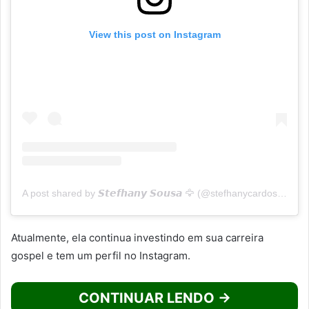
View this post on Instagram
A post shared by 𝙎𝙩𝙚𝙛𝙝𝙖𝙣𝙮 𝙎𝙤𝙪𝙨𝙖 🦅 (@stefhanycardosooficial)
Atualmente, ela continua investindo em sua carreira
gospel e tem um perfil no Instagram.
CONTINUAR LENDO →