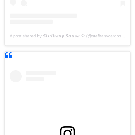
A post shared by 𝙎𝙩𝙚𝙛𝙝𝙖𝙣𝙮 𝙎𝙤𝙪𝙨𝙖 🦅 (@stefhanycardosooficial)