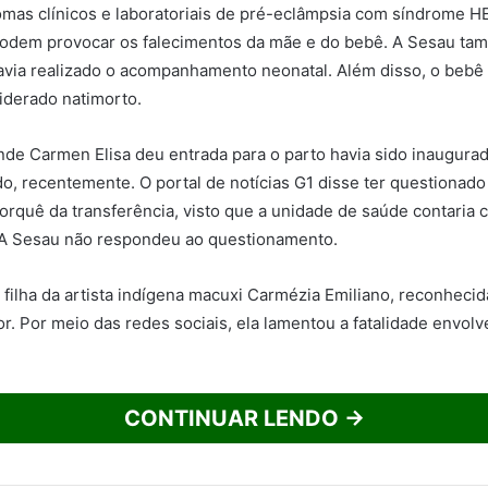
omas clínicos e laboratoriais de pré-eclâmpsia com síndrome 
odem provocar os falecimentos da mãe e do bebê. A Sesau ta
avia realizado o acompanhamento neonatal. Além disso, o beb
iderado natimorto.
de Carmen Elisa deu entrada para o parto havia sido inaugurad
ado, recentemente. O portal de notícias G1 disse ter questionad
orquê da transferência, visto que a unidade de saúde contaria c
 A Sesau não respondeu ao questionamento.
 filha da artista indígena macuxi Carmézia Emiliano, reconhecida
r. Por meio das redes sociais, ela lamentou a fatalidade envolv
CONTINUAR LENDO →