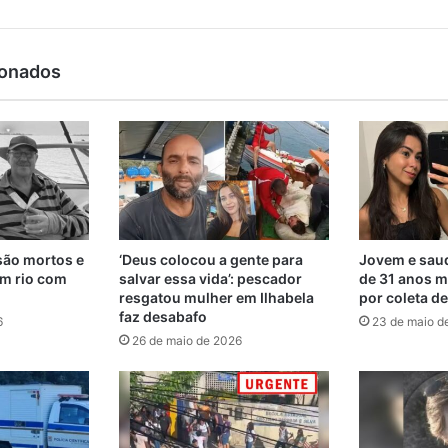
ionados
são mortos e
‘Deus colocou a gente para
Jovem e saud
m rio com
salvar essa vida’: pescador
de 31 anos m
resgatou mulher em Ilhabela
por coleta d
faz desabafo
6
23 de maio d
26 de maio de 2026