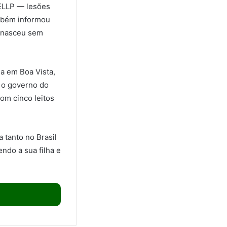
HELLP — lesões
mbém informou
ê nasceu sem
a em Boa Vista,
o o governo do
om cinco leitos
 tanto no Brasil
endo a sua filha e