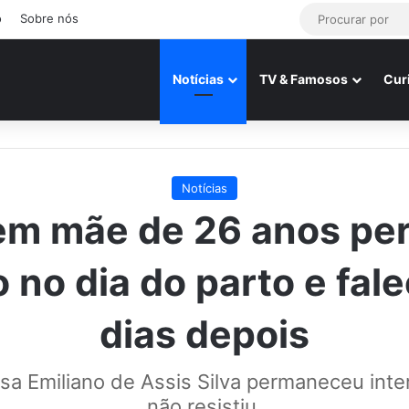
o
Sobre nós
Notícias
TV & Famosos
Cur
Notícias
em mãe de 26 anos per
o no dia do parto e fal
dias depois
sa Emiliano de Assis Silva permaneceu int
não resistiu.