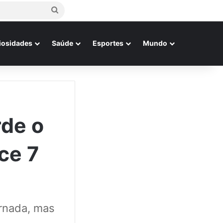
Procurar
por
iosidades
Saúde
Esportes
Mundo
de o
ece 7
ernada, mas