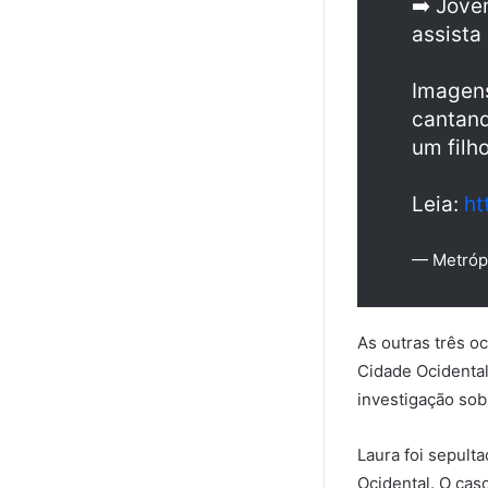
➡️ Jove
assista
Imagens
cantand
um filh
Leia:
ht
— Metróp
As outras três o
Cidade Ocidental
investigação sob
Laura foi sepult
Ocidental. O cas