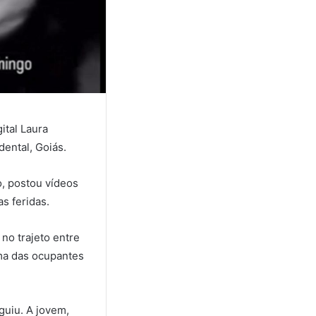
ital Laura
ental, Goiás.
o, postou vídeos
s feridas.
no trajeto entre
ma das ocupantes
guiu. A jovem,