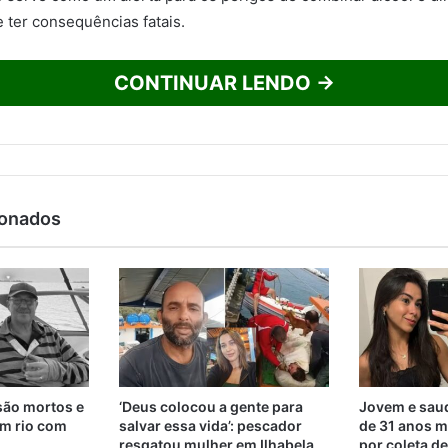
 ter consequências fatais.
CONTINUAR LENDO →
ionados
são mortos e
‘Deus colocou a gente para
Jovem e saud
m rio com
salvar essa vida’: pescador
de 31 anos m
resgatou mulher em Ilhabela
por coleta d