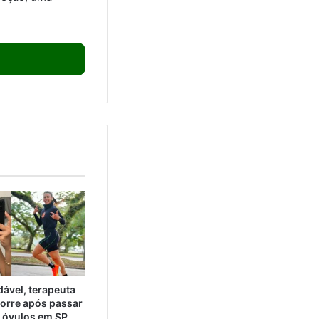
ável, terapeuta
orre após passar
e óvulos em SP