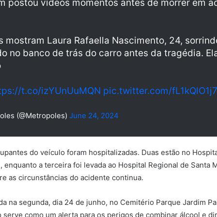
m postou vídeos momentos antes de morrer em ac
 mostram Laura Rafaella Nascimento, 24, sorrind
o no banco de trás do carro antes da tragédia. El
o
tps://t.co/izYUnUuMQN
pic.twitter.com/fL1kQlO1j
oles (@Metropoles)
June 24, 2024
cupantes do veículo foram hospitalizadas. Duas estão no Hospit
, enquanto a terceira foi levada ao Hospital Regional de Santa M
re as circunstâncias do acidente continua.
ada na segunda, dia 24 de junho, no Cemitério Parque Jardim P
o serve como um alerta para os perigos de combinar álcool e d