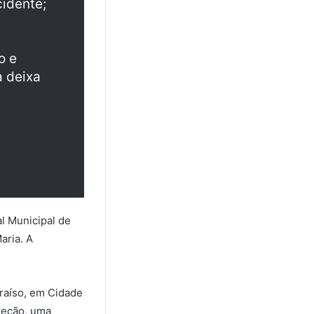
idente;
o e
a deixa
7
al Municipal de
aria. A
araíso, em Cidade
ireção, uma