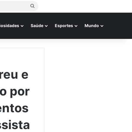
Procurar
por
iosidades
Saúde
Esportes
Mundo
reu e
o por
entos
sista