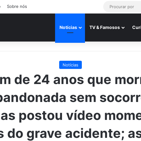
o
Sobre nós
Notícias
TV & Famosos
Cur
Notícias
m de 24 anos que mor
abandonada sem socorr
as postou vídeo mom
s do grave acidente; as