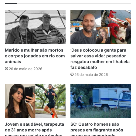
Marido e mulher são mortos
‘Deus colocou a gente para
e corpos jogados em rio com
salvar essa vida’: pescador
animais
resgatou mulher em Ilhabela
faz desabafo
26 de maio de 2026
26 de maio de 2026
Jovem e saudável, terapeuta
SC: Quatro homens são
de 31 anos morre após
presos em flagrante após
passar por coleta de óvulos
corpo ser encontrado