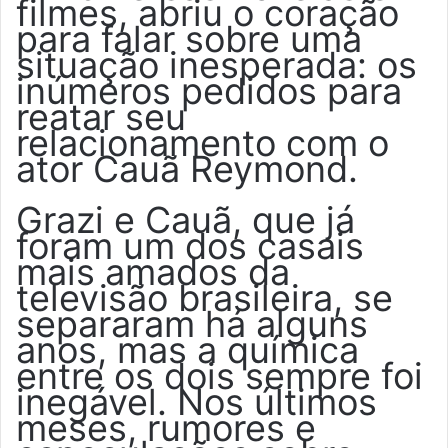
filmes, abriu o coração
para falar sobre uma
situação inesperada: os
inúmeros pedidos para
reatar seu
relacionamento com o
ator Cauã Reymond.
Grazi e Cauã, que já
foram um dos casais
mais amados da
televisão brasileira, se
separaram há alguns
anos, mas a química
entre os dois sempre foi
inegável. Nos últimos
meses, rumores e