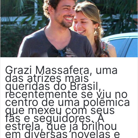
Grazi Massafera, uma
das atrizes mais
queridas do Brasil,
recentemente se viu no
centro de uma polêmica
que mexeu com seus
fãs e seguidores. A
estrela, que já brilhou
em diversas novelas e