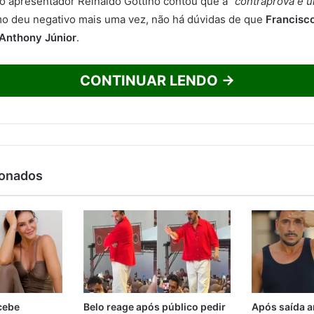
o apresentador Reinaldo Gottino contou que a “
contraprova é 
mo deu negativo mais uma vez, não há dúvidas de que
Francisc
 Anthony Júnior
.
CONTINUAR LENDO →
ionados
ecebe
Belo reage após público pedir
Após saída a