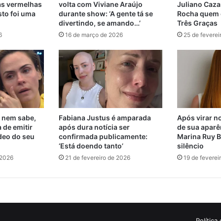
as vermelhas
volta com Viviane Araújo
Juliano Cazar
sto foi uma
durante show: ‘A gente tá se
Rocha quem d
divertindo, se amando…’
Três Graças
6
16 de março de 2026
25 de feverei
 nem sabe,
Fabiana Justus é amparada
Após virar no
 de emitir
após dura notícia ser
de sua aparê
deo do seu
confirmada publicamente:
Marina Ruy B
‘Está doendo tanto’
silêncio
 2026
21 de fevereiro de 2026
19 de feverei
Política