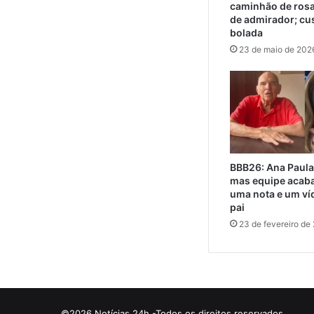
caminhão de ros
de admirador; cu
bolada
23 de maio de 202
BBB26: Ana Paula
mas equipe acaba
uma nota e um ví
pai
23 de fevereiro de
©2026 Notícias 24h -Todos os direitos reservados.