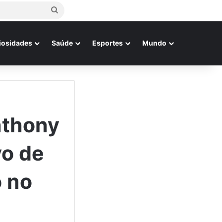
Procurar
por
iosidades
Saúde
Esportes
Mundo
nthony
vo de
 no