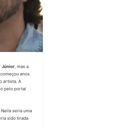
 Júnior
, mas a
o começou anos
 artista. A
o pelo portal
 Neila seria uma
ia sido tirada