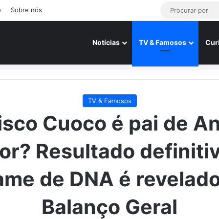
o
Sobre nós
Notícias
TV & Famosos
Cur
TV & Famosos
isco Cuoco é pai de A
or? Resultado definiti
ame de DNA é revelado
Balanço Geral