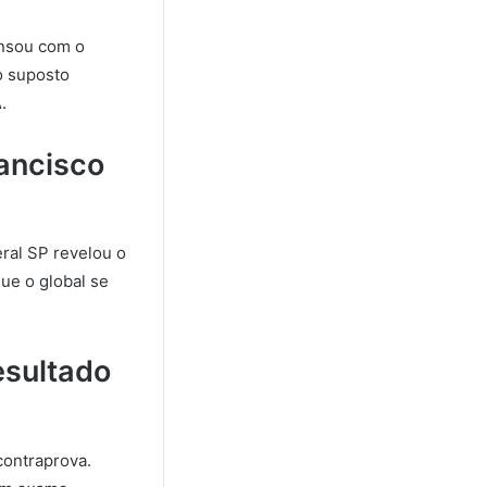
ansou com o
o suposto
A
.
ancisco
ral SP revelou o
que o global se
esultado
contraprova.