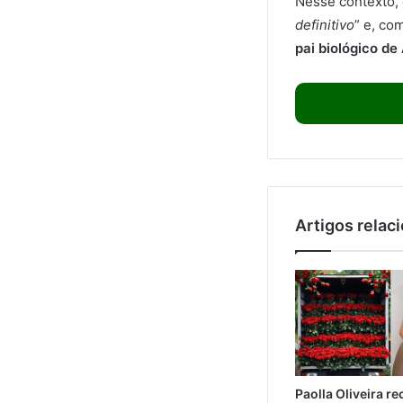
Nesse contexto, 
definitivo
” e, co
pai biológico de
Artigos relac
Paolla Oliveira r