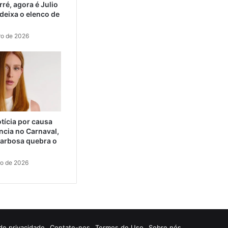
ré, agora é Julio
eixa o elenco de
ro de 2026
tícia por causa
ncia no Carnaval,
arbosa quebra o
ro de 2026
 de privacidade
Contate-nos
Termos de Uso
Sobre nós