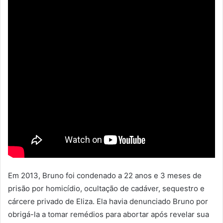
Em 2013, Bruno foi condenado a 22 anos e 3 meses de
prisão por homicídio, ocultação de cadáver, sequestro e
cárcere privado de Eliza. Ela havia denunciado Bruno por
obrigá-la a tomar remédios para abortar após revelar sua