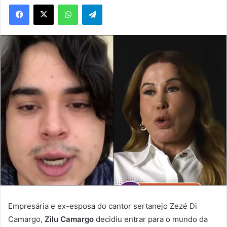
WhatsApp
Telegram
Empresária e ex-esposa do cantor sertanejo Zezé Di
Camargo,
Zilu Camargo
decidiu entrar para o mundo da