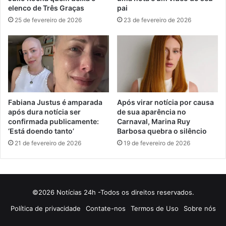
elenco de Três Graças
pai
25 de fevereiro de 2026
23 de fevereiro de 2026
Fabiana Justus é amparada
Após virar notícia por causa
após dura notícia ser
de sua aparência no
confirmada publicamente:
Carnaval, Marina Ruy
‘Está doendo tanto’
Barbosa quebra o silêncio
21 de fevereiro de 2026
19 de fevereiro de 2026
©2026 Notícias 24h -Todos os direitos reservados.
Política de privacidade
Contate-nos
Termos de Uso
Sobre nós