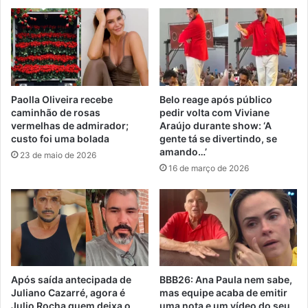
Paolla Oliveira recebe
Belo reage após público
caminhão de rosas
pedir volta com Viviane
vermelhas de admirador;
Araújo durante show: ‘A
custo foi uma bolada
gente tá se divertindo, se
amando…’
23 de maio de 2026
16 de março de 2026
Após saída antecipada de
BBB26: Ana Paula nem sabe,
Juliano Cazarré, agora é
mas equipe acaba de emitir
Julio Rocha quem deixa o
uma nota e um vídeo do seu