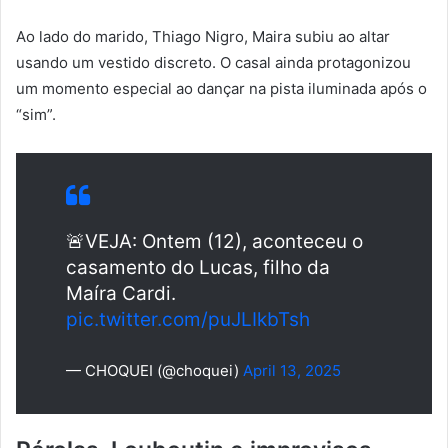
Ao lado do marido, Thiago Nigro, Maira subiu ao altar
usando um vestido discreto. O casal ainda protagonizou
um momento especial ao dançar na pista iluminada após o
“sim”.
🚨VEJA: Ontem (12), aconteceu o
casamento do Lucas, filho da
Maíra Cardi.
pic.twitter.com/puJLIkbTsh
— CHOQUEI (@choquei)
April 13, 2025