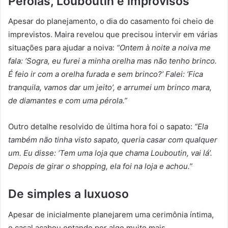
Pérolas, Louboutin e improvisos
Apesar do planejamento, o dia do casamento foi cheio de
imprevistos. Maira revelou que precisou intervir em várias
situações para ajudar a noiva:
“Ontem à noite a noiva me
fala: ‘Sogra, eu furei a minha orelha mas não tenho brinco.
É feio ir com a orelha furada e sem brinco?’ Falei: ‘Fica
tranquila, vamos dar um jeito’, e arrumei um brinco mara,
de diamantes e com uma pérola.”
Outro detalhe resolvido de última hora foi o sapato:
“Ela
também não tinha visto sapato, queria casar com qualquer
um. Eu disse: ‘Tem uma loja que chama Louboutin, vai lá’.
Depois de girar o shopping, ela foi na loja e achou.”
De simples a luxuoso
Apesar de inicialmente planejarem uma cerimônia íntima,
o casal acabou optando por algo muito mais