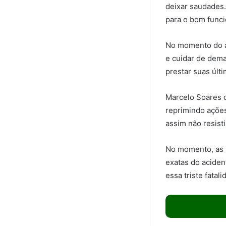
deixar saudades.
para o bom func
No momento do ac
e cuidar de dema
prestar suas úl
Marcelo Soares d
reprimindo ações
assim não resist
No momento, as 
exatas do aciden
essa triste fata