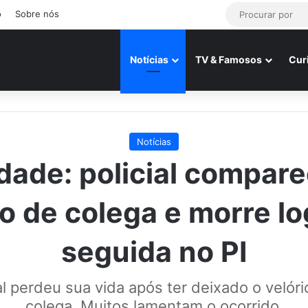
o
Sobre nós
Notícias
TV & Famosos
Cur
Notícias
idade: policial compar
io de colega e morre l
seguida no PI
al perdeu sua vida após ter deixado o velór
colega. Muitos lamentam o ocorrido.