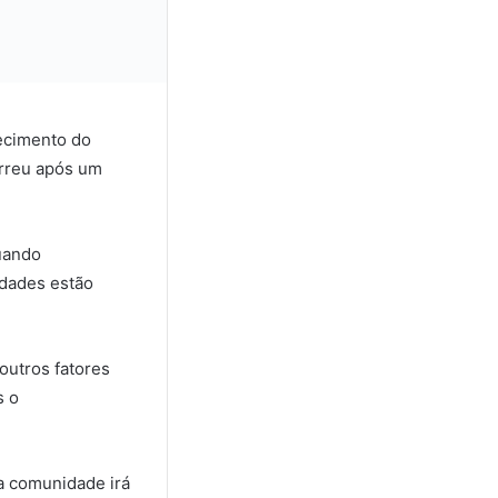
lecimento do
orreu após um
quando
idades estão
outros fatores
s o
la comunidade irá