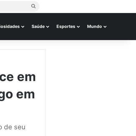
Procurar
por
iosidades
Saúde
Esportes
Mundo
ece em
ogo em
io de seu