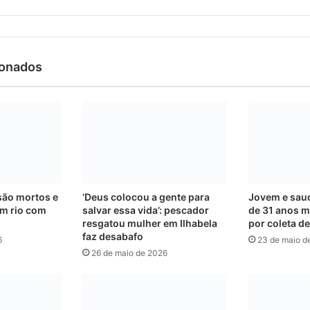
ionados
são mortos e
‘Deus colocou a gente para
Jovem e saud
m rio com
salvar essa vida’: pescador
de 31 anos m
resgatou mulher em Ilhabela
por coleta d
faz desabafo
6
23 de maio d
26 de maio de 2026