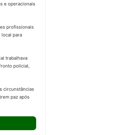
as e operacionais
es profissionais
 local para
al trabalhava
onto policial,
 circunstâncias
ntrem paz após