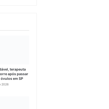
ável, terapeuta
orre após passar
e óvulos em SP
e 2026