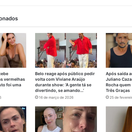
ionados
ecebe
Belo reage após público pedir
Após saída a
as vermelhas
volta com Viviane Araújo
Juliano Cazar
sto foi uma
durante show: ‘A gente tá se
Rocha quem d
divertindo, se amando…’
Três Graças
6
16 de março de 2026
25 de feverei