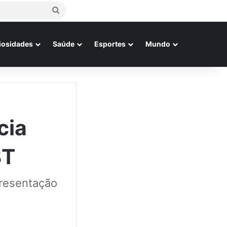
Procurar
por
iosidades
Saúde
Esportes
Mundo
cia
BT
presentação