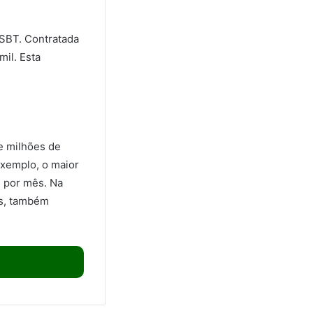
SBT. Contratada
mil. Esta
de milhões de
 exemplo, o maior
s por mês. Na
os, também