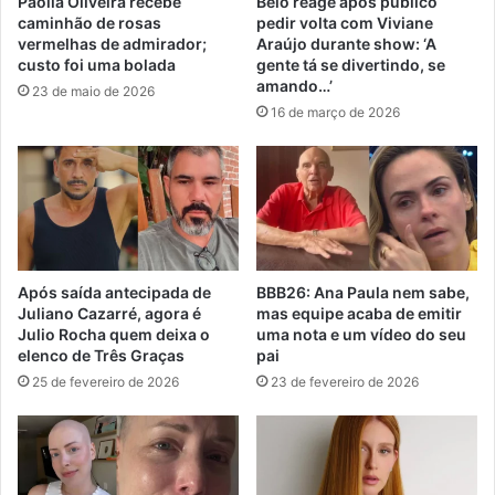
Paolla Oliveira recebe
Belo reage após público
caminhão de rosas
pedir volta com Viviane
vermelhas de admirador;
Araújo durante show: ‘A
custo foi uma bolada
gente tá se divertindo, se
amando…’
23 de maio de 2026
16 de março de 2026
Após saída antecipada de
BBB26: Ana Paula nem sabe,
Juliano Cazarré, agora é
mas equipe acaba de emitir
Julio Rocha quem deixa o
uma nota e um vídeo do seu
elenco de Três Graças
pai
25 de fevereiro de 2026
23 de fevereiro de 2026