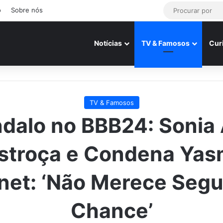
o
Sobre nós
Notícias
TV & Famosos
Cur
TV & Famosos
dalo no BBB24: Sonia
stroça e Condena Yas
net: ‘Não Merece Seg
Chance’