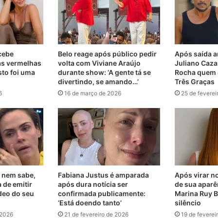
ecebe
Belo reage após público pedir
Após saída a
as vermelhas
volta com Viviane Araújo
Juliano Cazar
sto foi uma
durante show: ‘A gente tá se
Rocha quem d
divertindo, se amando…’
Três Graças
6
16 de março de 2026
25 de feverei
 nem sabe,
Fabiana Justus é amparada
Após virar no
 de emitir
após dura notícia ser
de sua aparê
deo do seu
confirmada publicamente:
Marina Ruy B
‘Está doendo tanto’
silêncio
 2026
21 de fevereiro de 2026
19 de feverei