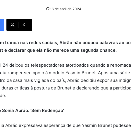
16 de abril de 2024
X
 franca nas redes sociais, Abrão não poupou palavras ao c
et e declarar que ela não merece uma segunda chance.
il 24 deixou os telespectadores atordoados quando a renomad
idiu romper seu apoio à modelo Yasmin Brunet. Após uma série
ro da casa mais vigiada do país, Abrão decidiu expor sua indig
o duras críticas à postura de Brunet e declarando que a partici
de.
 Sonia Abrão: ‘Sem Redenção’
nia Abrão expressava esperança de que Yasmin Brunet pudesse