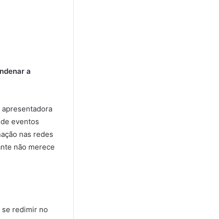
ondenar a
a apresentadora
 de eventos
nação nas redes
pante não merece
 se redimir no