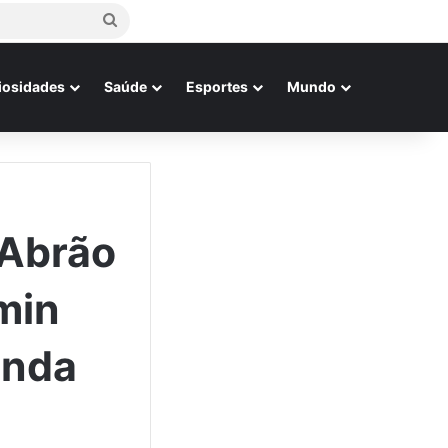
Procurar
por
iosidades
Saúde
Esportes
Mundo
 Abrão
min
unda