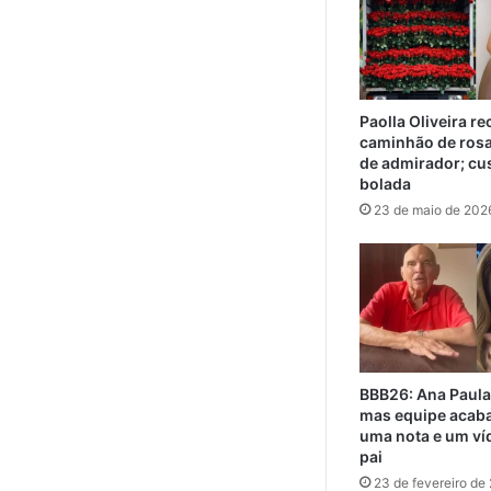
Paolla Oliveira r
caminhão de ros
de admirador; cu
bolada
23 de maio de 202
BBB26: Ana Paula
mas equipe acaba
uma nota e um ví
pai
23 de fevereiro de