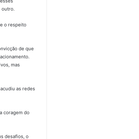
 esses
 outro.
e o respeito
onvicção de que
lacionamento.
ivos, mas
sacudiu as redes
 a coragem do
s desafios, o