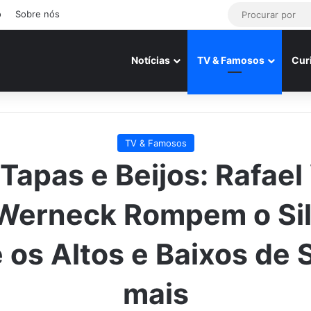
o
Sobre nós
Notícias
TV & Famosos
Cur
TV & Famosos
Tapas e Beijos: Rafael 
 Werneck Rompem o Sil
 os Altos e Baixos de
mais