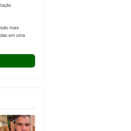
elação
visão mais
fadas em uma