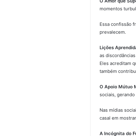
O Amor que Supe
momentos turbul
Essa confissão f
prevalecem.
Lições Aprendid
as discordâncias
Eles acreditam q
também contribu
O Apoio Mútuo 
sociais, gerando
Nas mídias socia
casal em mostrar
A Incógnita do F