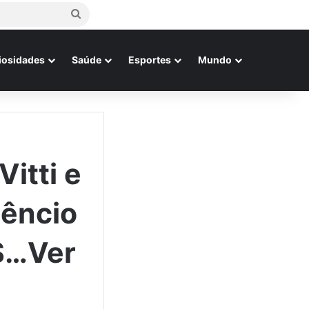
Procurar
por
iosidades
Saúde
Esportes
Mundo
Vitti e
êncio
 S…Ver