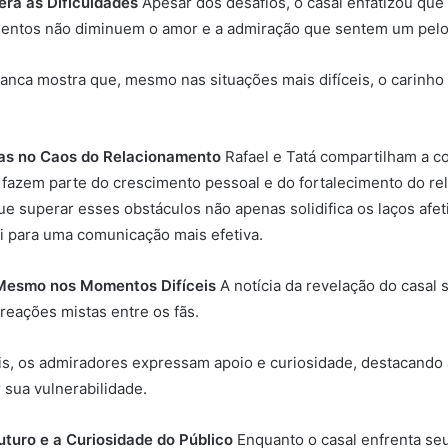
ra as Dificuldades
Apesar dos desafios, o casal enfatizou que
entos não diminuem o amor e a admiração que sentem um pelo
ranca mostra que, mesmo nas situações mais difíceis, o carinho 
as no Caos do Relacionamento
Rafael e Tatá compartilham a c
 fazem parte do crescimento pessoal e do fortalecimento do re
ue superar esses obstáculos não apenas solidifica os laços afet
i para uma comunicação mais efetiva.
Mesmo nos Momentos Difíceis
A notícia da revelação do casal 
 reações mistas entre os fãs.
is, os admiradores expressam apoio e curiosidade, destacando
 sua vulnerabilidade.
uturo e a Curiosidade do Público
Enquanto o casal enfrenta seu