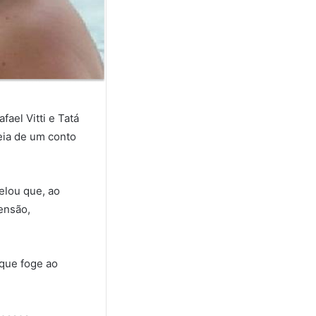
fael Vitti e Tatá
deia de um conto
elou que, ao
ensão,
 que foge ao