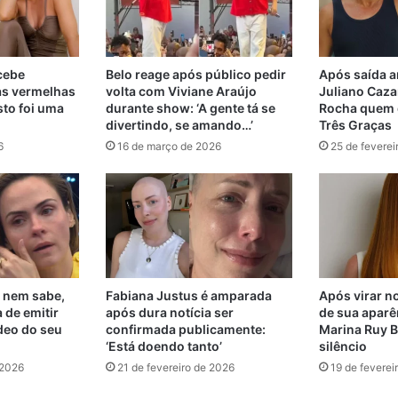
ecebe
Belo reage após público pedir
Após saída a
as vermelhas
volta com Viviane Araújo
Juliano Cazar
sto foi uma
durante show: ‘A gente tá se
Rocha quem d
divertindo, se amando…’
Três Graças
6
16 de março de 2026
25 de feverei
 nem sabe,
Fabiana Justus é amparada
Após virar no
 de emitir
após dura notícia ser
de sua aparê
deo do seu
confirmada publicamente:
Marina Ruy B
‘Está doendo tanto’
silêncio
 2026
21 de fevereiro de 2026
19 de feverei