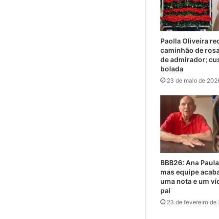
Paolla Oliveira r
caminhão de ros
de admirador; cu
bolada
23 de maio de 202
BBB26: Ana Paula
mas equipe acaba
uma nota e um ví
pai
23 de fevereiro de