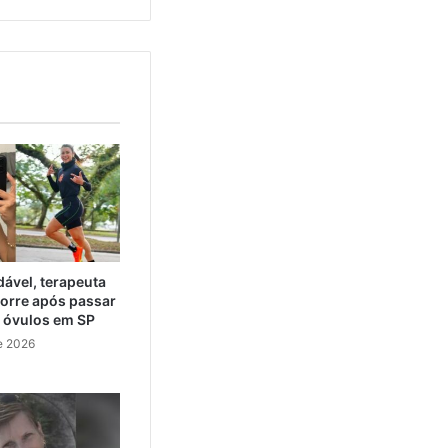
ável, terapeuta
orre após passar
e óvulos em SP
e 2026