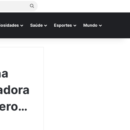
Procurar
por
iosidades
Saúde
Esportes
Mundo
na
adora
nero…