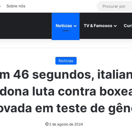
o
Sobre nós
Notícias
TV & Famosos
Cur
Notícias
m 46 segundos, italia
dona luta contra boxe
ovada em teste de gê
2 de agosto de 2024