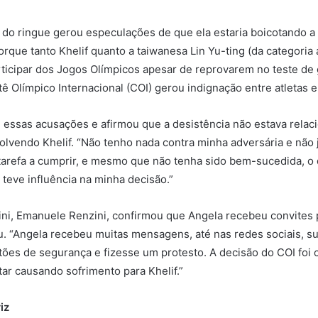
i do ringue gerou especulações de que ela estaria boicotando a 
rque tanto Khelif quanto a taiwanesa Lin Yu-ting (da categoria
rticipar dos Jogos Olímpicos apesar de reprovarem no teste de
ê Olímpico Internacional (COI) gerou indignação entre atletas e 
 essas acusações e afirmou que a desistência não estava relac
olvendo Khelif. “Não tenho nada contra minha adversária e não 
tarefa a cumprir, e mesmo que não tenha sido bem-sucedida, o
 teve influência na minha decisão.”
ini, Emanuele Renzini, confirmou que Angela recebeu convites 
u. “Angela recebeu muitas mensagens, até nas redes sociais, s
tões de segurança e fizesse um protesto. A decisão do COI foi 
r causando sofrimento para Khelif.”
iz