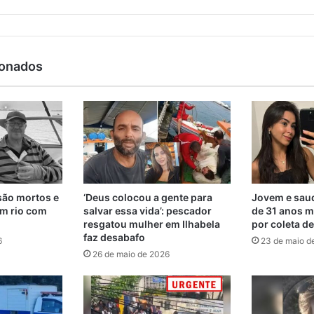
ionados
são mortos e
‘Deus colocou a gente para
Jovem e saud
m rio com
salvar essa vida’: pescador
de 31 anos m
resgatou mulher em Ilhabela
por coleta d
faz desabafo
6
23 de maio d
26 de maio de 2026