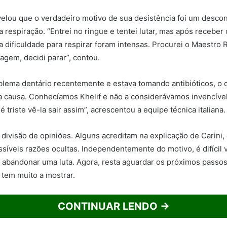
velou que o verdadeiro motivo de sua desistência foi um descon
a respiração. “Entrei no ringue e tentei lutar, mas após recebe
 a dificuldade para respirar foram intensas. Procurei o Maestro 
agem, decidi parar”, contou.
blema dentário recentemente e estava tomando antibióticos, 
a causa. Conhecíamos Khelif e não a considerávamos invencível
 triste vê-la sair assim”, acrescentou a equipe técnica italiana.
 divisão de opiniões. Alguns acreditam na explicação de Carini
síveis razões ocultas. Independentemente do motivo, é difícil 
e abandonar uma luta. Agora, resta aguardar os próximos passos
 tem muito a mostrar.
CONTINUAR LENDO →