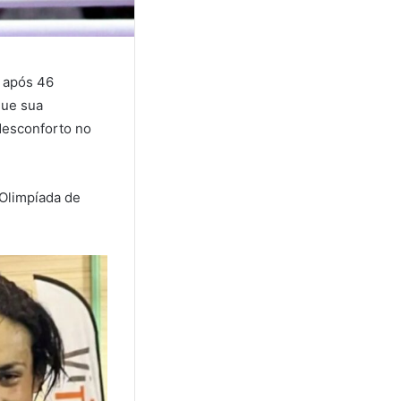
f após 46
que sua
 desconforto no
 Olimpíada de