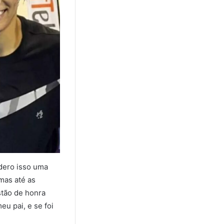
dero isso uma
 mas até as
stão de honra
u pai, e se foi