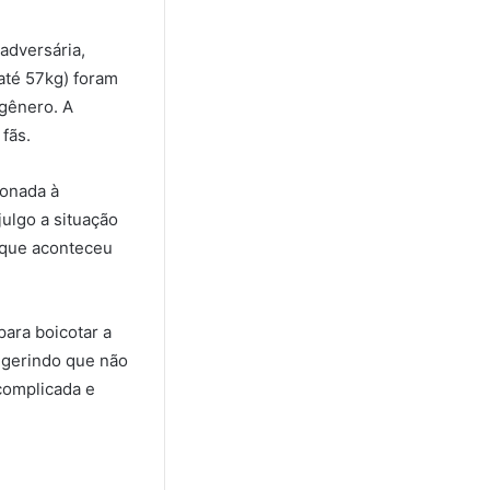
adversária,
 até 57kg) foram
 gênero. A
fãs.
ionada à
julgo a situação
 que aconteceu
para boicotar a
ugerindo que não
complicada e