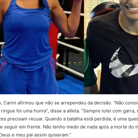
 Carini afirmou que não se arrependeu da decisão. “Não consi
 ringue foi uma honra”, disse a atleta. “Sempre lutei com garra,
zes precisam recuar. Quando a batalha está perdida, é uma que
a e seguir em frente. Não tenho medo de nada após a morte do me
Deus e meu pai assim quiseram.”