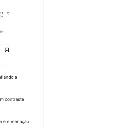
afiando a
um contraste
de e encenação