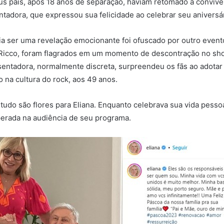
s pais, após 18 anos de separação, haviam retomado a convivê
ntadora, que expressou sua felicidade ao celebrar seu anivers
a ser uma revelação emocionante foi ofuscado por outro evento
 Ricco, foram flagrados em um momento de descontração no sh
sentadora, normalmente discreta, surpreendeu os fãs ao adotar
o na cultura do rock, aos 49 anos.
tudo são flores para Eliana. Enquanto celebrava sua vida pessoa
erada na audiência de seu programa.