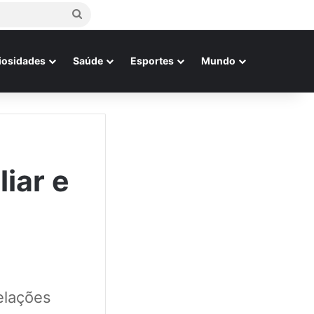
Procurar
por
iosidades
Saúde
Esportes
Mundo
liar e
elações