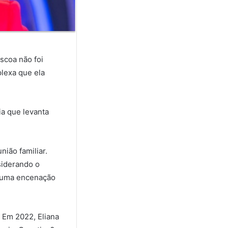
scoa não foi
lexa que ela
ia que levanta
ião familiar.
siderando o
ou uma encenação
 Em 2022, Eliana