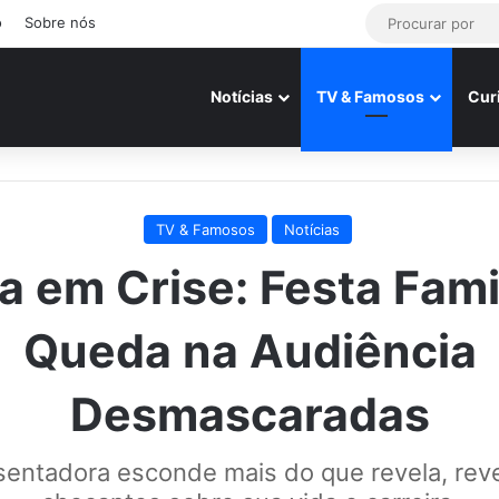
o
Sobre nós
Notícias
TV & Famosos
Cur
TV & Famosos
Notícias
a em Crise: Festa Fami
Queda na Audiência
Desmascaradas
sentadora esconde mais do que revela, rev