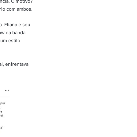
ncia. O motivo?
ário com ambos.
. Eliana e seu
ow da banda
 um estilo
l, enfrentava