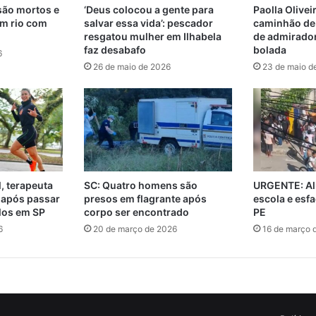
são mortos e
‘Deus colocou a gente para
Paolla Olivei
m rio com
salvar essa vida’: pescador
caminhão de
resgatou mulher em Ilhabela
de admirador
faz desabafo
bolada
6
26 de maio de 2026
23 de maio d
, terapeuta
SC: Quatro homens são
URGENTE: Al
 após passar
presos em flagrante após
escola e esf
ulos em SP
corpo ser encontrado
PE
6
20 de março de 2026
16 de março 