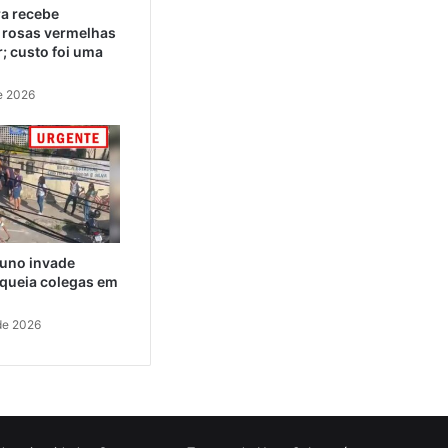
ra recebe
 rosas vermelhas
; custo foi uma
e 2026
uno invade
aqueia colegas em
de 2026