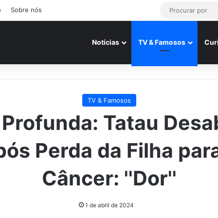
o
Sobre nós
Notícias
TV & Famosos
Cur
TV & Famosos
 Profunda: Tatau Desa
ós Perda da Filha par
Câncer: ''Dor''
1 de abril de 2024