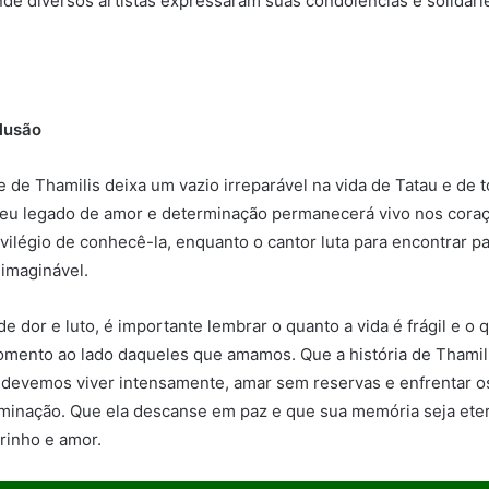
onde diversos artistas expressaram suas condolências e solidar
lusão
e de Thamilis deixa um vazio irreparável na vida de Tatau e de 
eu legado de amor e determinação permanecerá vivo nos cora
ivilégio de conhecê-la, enquanto o cantor luta para encontrar 
nimaginável.
 dor e luto, é importante lembrar o quanto a vida é frágil e o
omento ao lado daqueles que amamos. Que a história de Thamil
 devemos viver intensamente, amar sem reservas e enfrentar o
minação. Que ela descanse em paz e que sua memória seja et
rinho e amor.