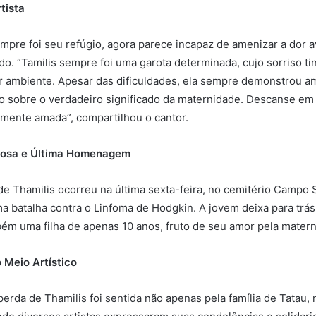
tista
mpre foi seu refúgio, agora parece incapaz de amenizar a dor a
do. “Tamilis sempre foi uma garota determinada, cujo sorriso ti
r ambiente. Apesar das dificuldades, ela sempre demonstrou am
 sobre o verdadeiro significado da maternidade. Descanse em p
mente amada”, compartilhou o cantor.
rosa e Última Homenagem
e Thamilis ocorreu na última sexta-feira, no cemitério Campo
uma batalha contra o Linfoma de Hodgkin. A jovem deixa para trá
bém uma filha de apenas 10 anos, fruto de seu amor pela mater
 Meio Artístico
erda de Thamilis foi sentida não apenas pela família de Tatau