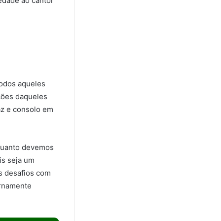
iedade ao cantor
todos aqueles
ções daqueles
paz e consolo em
 quanto devemos
is seja um
s desafios com
ernamente