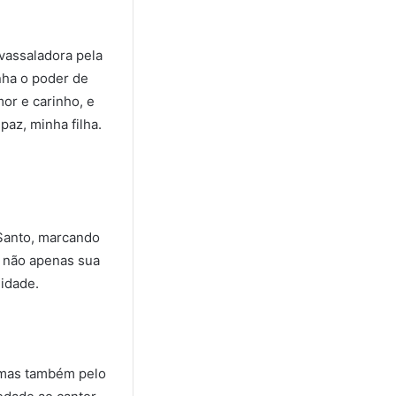
vassaladora pela
nha o poder de
or e carinho, e
az, minha filha.
 Santo, marcando
s não apenas sua
nidade.
, mas também pelo