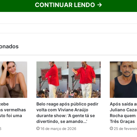
CONTINUAR LENDO →
ionados
ecebe
Belo reage após público pedir
Após saída a
as vermelhas
volta com Viviane Araújo
Juliano Cazar
sto foi uma
durante show: ‘A gente tá se
Rocha quem d
divertindo, se amando…’
Três Graças
6
16 de março de 2026
25 de feverei