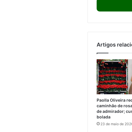
Artigos relac
Paolla Oliveira r
caminhão de ros
de admirador; cu
bolada
23 de maio de 202