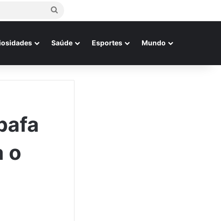
Procurar
por
iosidades
Saúde
Esportes
Mundo
bafa
a o