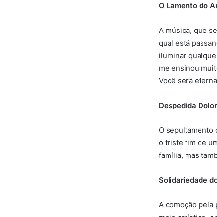
O Lamento do Ar
A música, que se
qual está passan
iluminar qualque
me ensinou muito
Você será eterna
Despedida Dolo
O sepultamento d
o triste fim de 
família, mas tam
Solidariedade do
A comoção pela p