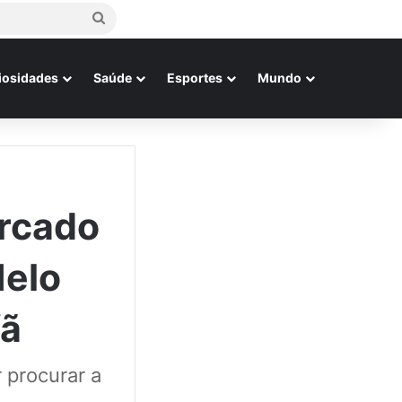
Procurar
por
iosidades
Saúde
Esportes
Mundo
rcado
Melo
fã
 procurar a