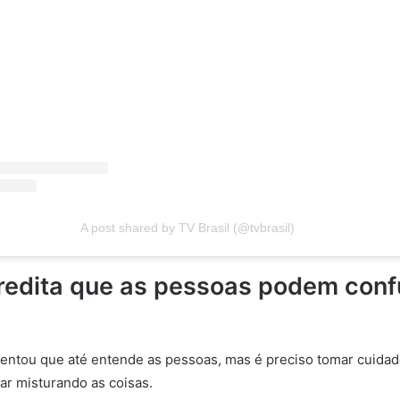
A post shared by TV Brasil (@tvbrasil)
redita que as pessoas podem conf
ntou que até entende as pessoas, mas é preciso tomar cuidado
ar misturando as coisas.