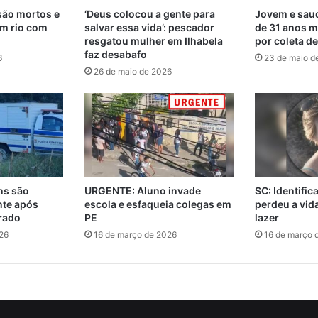
são mortos e
‘Deus colocou a gente para
Jovem e saud
m rio com
salvar essa vida’: pescador
de 31 anos m
resgatou mulher em Ilhabela
por coleta d
faz desabafo
6
23 de maio d
26 de maio de 2026
ns são
URGENTE: Aluno invade
SC: Identifi
nte após
escola e esfaqueia colegas em
perdeu a vi
rado
PE
lazer
26
16 de março de 2026
16 de março 