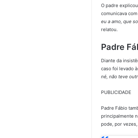
O padre explico
comunicava com e
eu a amo, que so
relatou.
Padre Fáb
Diante da insistê
caso foi levado à
né, não teve out
PUBLICIDADE
Padre Fábio tamb
principalmente n
pode, por vezes,