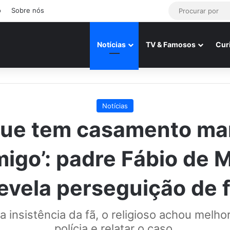
o
Sobre nós
Notícias
TV & Famosos
Cur
Notícias
 que tem casamento ma
igo’: padre Fábio de 
evela perseguição de 
 insistência da fã, o religioso achou melhor
polícia e relatar o caso.