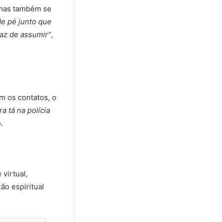
 mas também se
de pé junto que
paz de assumir”
,
om os contatos, o
a tá na polícia
.
virtual,
ão espiritual