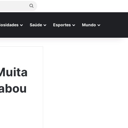
Procurar
por
iosidades
Saúde
Esportes
Mundo
Muita
cabou