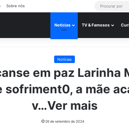
o
Sobre nós
Notícias
TV & Famosos
Cur
Notícias
anse em paz Larinha 
e sofriment0, a mãe a
v…Ver mais
26 de setembro de 2024