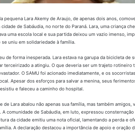
 da pequena Lara Akemy de Araujo, de apenas dois anos, comov
cidade de Sabáudia, no norte do Paraná. Lara, uma criança chei
tava uma escola local e sua partida deixou um vazio imenso, im
se uniu em solidariedade à família.
eu de forma inesperada. Lara estava na garupa da bicicleta de
r terceirizado a atingiu. O que deveria ser um trajeto rotineiro
vastador. O SAMU foi acionado imediatamente, e os socorrist
ocal. Apesar dos esforços para salvar a menina, seus feriment
esistiu e faleceu a caminho do hospital.
te de Lara abalou não apenas sua família, mas também amigos, v
. A comunidade de Sabáudia, em luto, expressou consternação 
eitura da cidade emitiu uma nota oficial, lamentando a perda e 
amília. A declaração destacou a importância de apoio e oração 