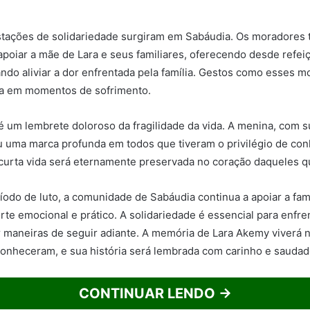
stações de solidariedade surgiram em Sabáudia. Os moradores 
apoiar a mãe de Lara e seus familiares, oferecendo desde refei
ndo aliviar a dor enfrentada pela família. Gestos como esses m
ia em momentos de sofrimento.
é um lembrete doloroso da fragilidade da vida. A menina, com su
u uma marca profunda em todos que tiveram o privilégio de con
curta vida será eternamente preservada no coração daqueles 
íodo de luto, a comunidade de Sabáudia continua a apoiar a famí
te emocional e prático. A solidariedade é essencial para enfren
r maneiras de seguir adiante. A memória de Lara Akemy viverá 
onheceram, e sua história será lembrada com carinho e saudad
CONTINUAR LENDO →