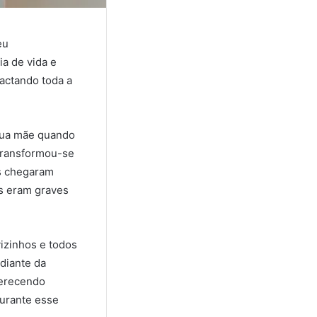
eu
a de vida e
pactando toda a
 sua mãe quando
 transformou-se
as chegaram
os eram graves
izinhos e todos
diante da
oferecendo
durante esse