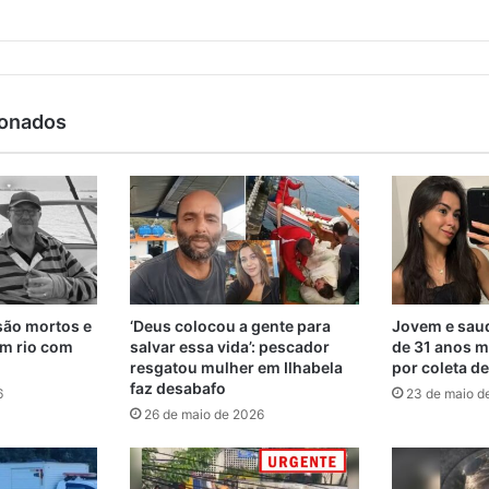
ionados
são mortos e
‘Deus colocou a gente para
Jovem e saud
m rio com
salvar essa vida’: pescador
de 31 anos m
resgatou mulher em Ilhabela
por coleta d
faz desabafo
6
23 de maio d
26 de maio de 2026