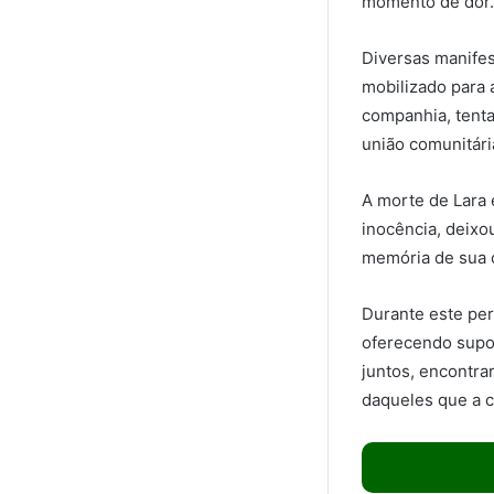
momento de dor.
Diversas manife
mobilizado para 
companhia, tenta
união comunitár
A morte de Lara 
inocência, deixo
memória de sua 
Durante este per
oferecendo supor
juntos, encontra
daqueles que a c