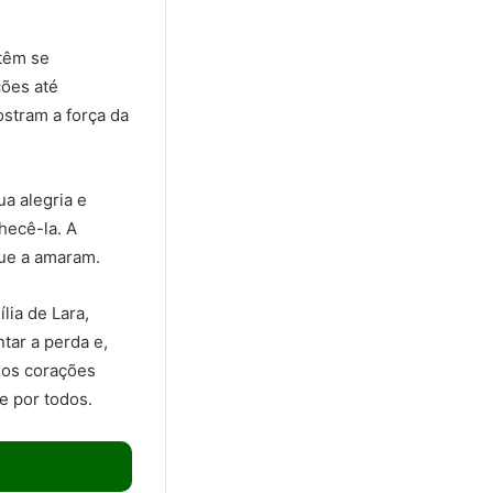
têm se
ções até
ostram a força da
a alegria e
hecê-la. A
que a amaram.
lia de Lara,
tar a perda e,
nos corações
e por todos.