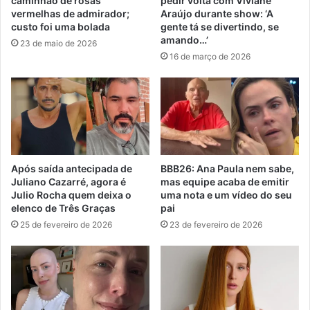
caminhão de rosas
pedir volta com Viviane
vermelhas de admirador;
Araújo durante show: ‘A
custo foi uma bolada
gente tá se divertindo, se
amando…’
23 de maio de 2026
16 de março de 2026
Após saída antecipada de
BBB26: Ana Paula nem sabe,
Juliano Cazarré, agora é
mas equipe acaba de emitir
Julio Rocha quem deixa o
uma nota e um vídeo do seu
elenco de Três Graças
pai
25 de fevereiro de 2026
23 de fevereiro de 2026