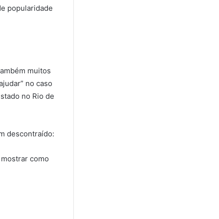
de popularidade
 também muitos
ajudar” no caso
estado no Rio de
m descontraído:
 e mostrar como