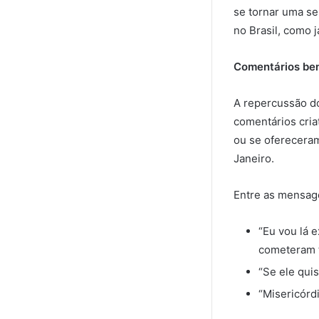
se tornar uma se
no Brasil, como j
Comentários be
A repercussão d
comentários cria
ou se ofereceram
Janeiro.
Entre as mensage
“Eu vou lá 
cometeram t
“Se ele quis
“Misericórd