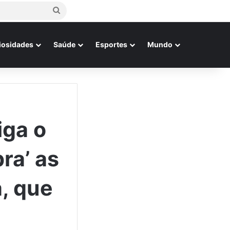
Procurar
por
iosidades
Saúde
Esportes
Mundo
iga o
ra’ as
a, que