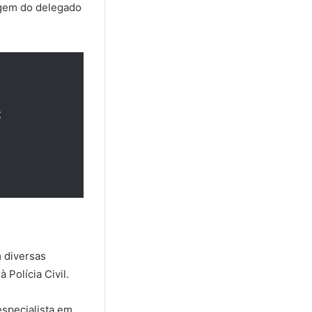
agem do delegado
:
m diversas
Polícia Civil.
specialista em