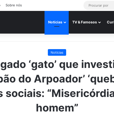
o
Sobre nós
Notícias
TV & Famosos
Cur
Notícias
gado ‘gato’ que invest
bão do Arpoador’ ‘queb
 sociais: “Misericórdi
homem”