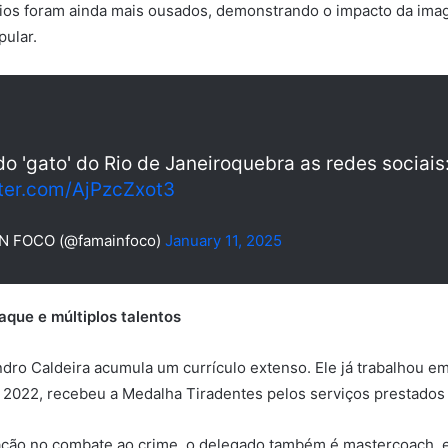
ios foram ainda mais ousados, demonstrando o impacto da im
pular.
o 'gato' do Rio de Janeiroquebra as redes sociais
tter.com/AjPzcZxot3
N FOCO (@famainfoco)
January 11, 2025
aque e múltiplos talentos
dro Caldeira acumula um currículo extenso. Ele já trabalhou e
 2022, recebeu a Medalha Tiradentes pelos serviços prestados à 
ação no combate ao crime, o delegado também é mastercoach, e