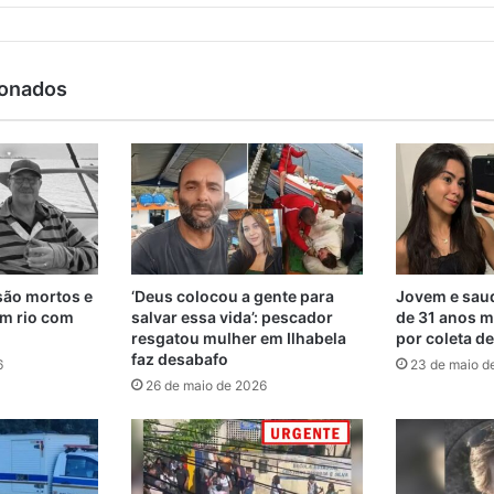
ionados
são mortos e
‘Deus colocou a gente para
Jovem e saud
m rio com
salvar essa vida’: pescador
de 31 anos m
resgatou mulher em Ilhabela
por coleta d
faz desabafo
6
23 de maio d
26 de maio de 2026