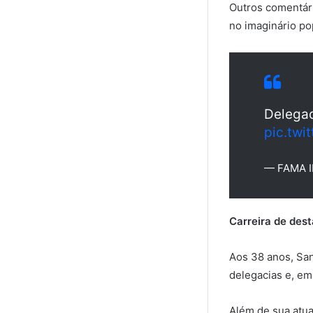
Outros comentár
no imaginário po
Delegad
pic.twi
— FAMA I
Carreira de dest
Aos 38 anos, San
delegacias e, em
Além de sua atu