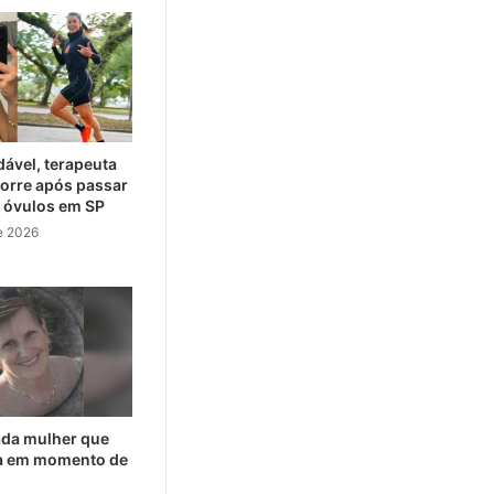
ável, terapeuta
orre após passar
e óvulos em SP
e 2026
cada mulher que
da em momento de