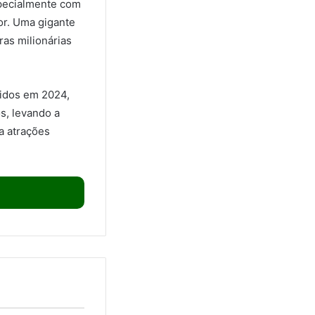
specialmente com
or. Uma gigante
ras milionárias
tidos em 2024,
s, levando a
a atrações