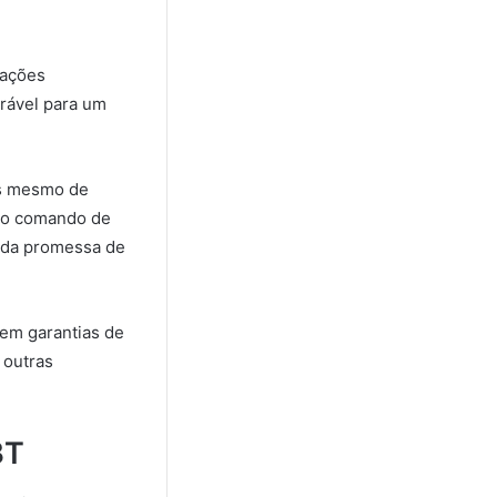
iações
orável para um
es mesmo de
e no comando de
 da promessa de
sem garantias de
 outras
BT