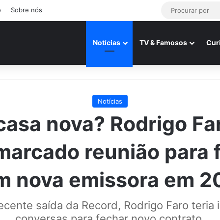
o
Sobre nós
Notícias
TV & Famosos
Cur
Notícias
casa nova? Rodrigo Far
 marcado reunião para 
m nova emissora em 2
ecente saída da Record, Rodrigo Faro teria i
conversas para fechar novo contrato.