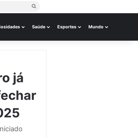
Procurar
por
iosidades
Saúde
Esportes
Mundo
o já
fechar
025
niciado