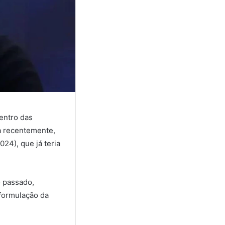
centro das
da recentemente,
24), que já teria
o passado,
eformulação da