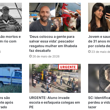
são mortos e
‘Deus colocou a gente para
Jovem e saud
m rio com
salvar essa vida’: pescador
de 31 anos m
resgatou mulher em Ilhabela
por coleta d
faz desabafo
6
23 de maio d
26 de maio de 2026
ns são
URGENTE: Aluno invade
SC: Identifi
nte após
escola e esfaqueia colegas em
perdeu a vi
rado
PE
lazer