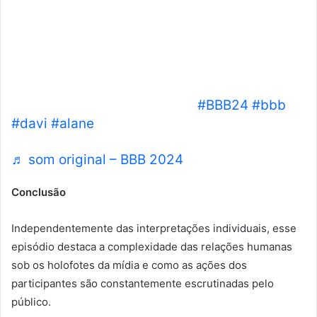
Davi: “Deite aqui no meu colo, venha.” Alane:
“Não, tô de boa.” Davi: “Deita aqui no meu
colo, pra eu te dar um carinho. Deixa ela
deitar aí, Bia.” Alane: “Não quero não.” Davi:
“Não, eu quero que você deite aqui.” Alane:
“Não, de verdade, por favor.”
#BBB24
#bbb
#davi
#alane
♬ som original – BBB 2024
Conclusão
Independentemente das interpretações individuais, esse
episódio destaca a complexidade das relações humanas
sob os holofotes da mídia e como as ações dos
participantes são constantemente escrutinadas pelo
público.