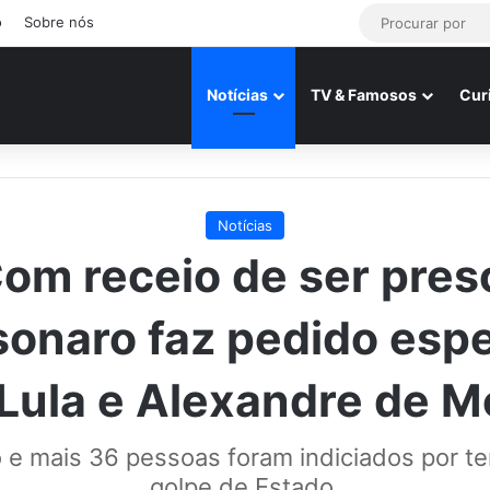
o
Sobre nós
Notícias
TV & Famosos
Cur
Notícias
om receio de ser pres
sonaro faz pedido espe
 Lula e Alexandre de M
 e mais 36 pessoas foram indiciados por te
golpe de Estado.