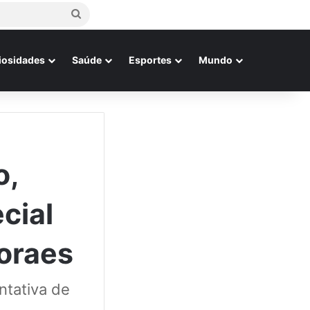
Procurar
por
iosidades
Saúde
Esportes
Mundo
o,
cial
oraes
ntativa de