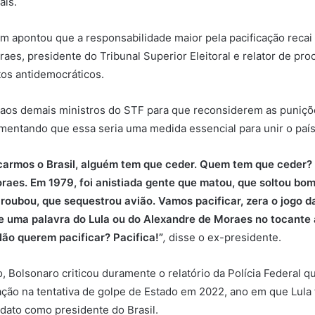
aís.
 apontou que a responsabilidade maior pela pacificação recai 
aes, presidente do Tribunal Superior Eleitoral e relator de pr
os antidemocráticos.
 aos demais ministros do STF para que reconsiderem as puniçõ
mentando que essa seria uma medida essencial para unir o país.
icarmos o Brasil, alguém tem que ceder. Quem tem que ceder?
raes. Em 1979, foi anistiada gente que matou, que soltou bo
roubou, que sequestrou avião. Vamos pacificar, zera o jogo da
e uma palavra do Lula ou do Alexandre de Moraes no tocante à
Não querem pacificar? Pacifica!”
,
disse o ex-presidente.
Bolsonaro criticou duramente o relatório da Polícia Federal qu
ação na tentativa de golpe de Estado em 2022, ano em que Lula f
dato como presidente do Brasil.