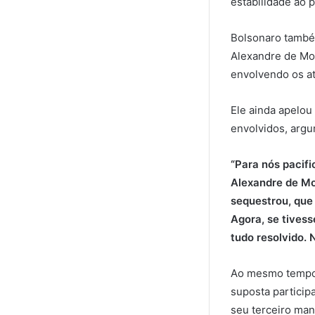
estabilidade ao p
Bolsonaro também
Alexandre de Mor
envolvendo os at
Ele ainda apelou
envolvidos, argu
“Para nós pacif
Alexandre de Mo
sequestrou, que 
Agora, se tivess
tudo resolvido. 
Ao mesmo tempo, 
suposta particip
seu terceiro man