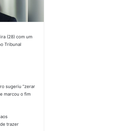
eira (28) com um
mo Tribunal
ro sugeriu “zerar
ue marcou o fim
 aos
de trazer