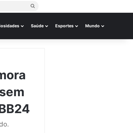
Procurar
por
iosidades
Saúde
Esportes
Mundo
mora
i sem
BBB24
do.