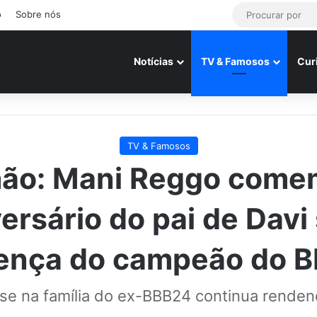
o
Sobre nós
Notícias
TV & Famosos
Cur
TV & Famosos
mão: Mani Reggo come
ersário do pai de Dav
ença do campeão do 
ise na família do ex-BBB24 continua renden