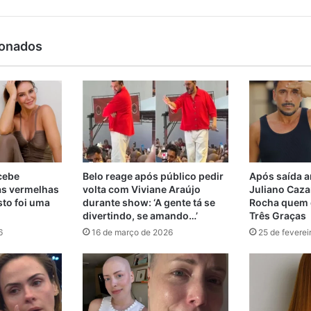
ionados
ecebe
Belo reage após público pedir
Após saída a
as vermelhas
volta com Viviane Araújo
Juliano Cazar
sto foi uma
durante show: ‘A gente tá se
Rocha quem d
divertindo, se amando…’
Três Graças
6
16 de março de 2026
25 de feverei