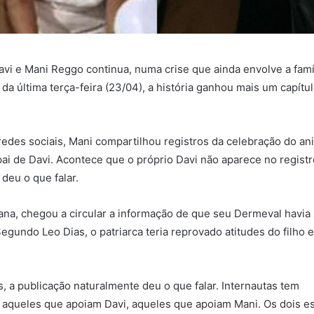
avi e Mani Reggo continua, numa crise que ainda envolve a famí
 da última terça-feira (23/04), a história ganhou mais um capítu
redes sociais, Mani compartilhou registros da celebração do an
pai de Davi. Acontece que o próprio Davi não aparece no registro
deu o que falar.
na, chegou a circular a informação de que seu Dermeval havia
egundo Leo Dias, o patriarca teria reprovado atitudes do filho e
s, a publicação naturalmente deu o que falar. Internautas tem
e aqueles que apoiam Davi, aqueles que apoiam Mani. Os dois es